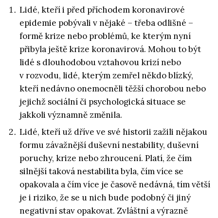
Lidé, kteří i před příchodem koronavirové
epidemie pobývali v nějaké – třeba odlišné –
formě krize nebo problémů, ke kterým nyní
přibyla ještě krize koronavirová. Mohou to být
lidé s dlouhodobou vztahovou krizí nebo
v rozvodu, lidé, kterým zemřel někdo blízký,
kteří nedávno onemocněli těžší chorobou nebo
jejichž sociální či psychologická situace se
jakkoli významně změnila.
Lidé, kteří už dříve ve své historii zažili nějakou
formu závažnější duševní nestability, duševní
poruchy, krize nebo zhroucení. Platí, že čím
silnější taková nestabilita byla, čím více se
opakovala a čím více je časově nedávná, tím větší
je i riziko, že se u nich bude podobný či jiný
negativní stav opakovat. Zvláštní a výrazně