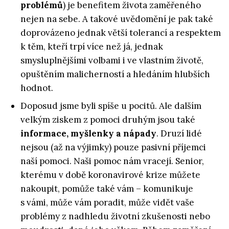
problémů
) je benefitem života zaměřeného
nejen na sebe. A takové uvědomění je pak také
doprovázeno jednak větší tolerancí a respektem
k těm, kteří trpí více než já, jednak
smysluplnějšími volbami i ve vlastním životě,
opuštěním malicherností a hledáním hlubších
hodnot.
Doposud jsme byli spíše u pocitů. Ale dalším
velkým ziskem z pomoci druhým jsou také
informace, myšlenky a nápady
. Druzí lidé
nejsou (až na výjimky) pouze pasivní příjemci
naší pomoci. Naši pomoc nám vracejí. Senior,
kterému v době koronavirové krize můžete
nakoupit, pomůže také vám – komunikuje
s vámi, může vám poradit, může vidět vaše
problémy z nadhledu životní zkušenosti nebo