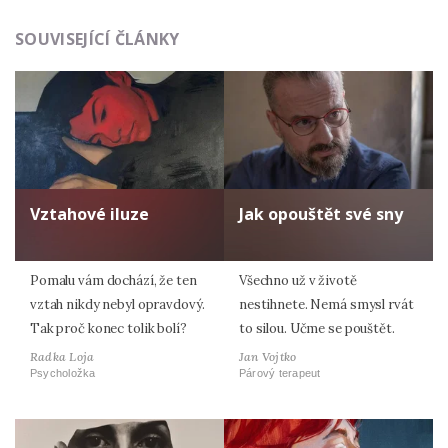
SOUVISEJÍCÍ ČLÁNKY
Vztahové iluze
Jak opouštět své sny
Pomalu vám dochází, že ten
Všechno už v životě
vztah nikdy nebyl opravdový.
nestihnete. Nemá smysl rvát
Tak proč konec tolik bolí?
to silou. Učme se pouštět.
Radka Loja
Jan Vojtko
Psycholožka
Párový terapeut