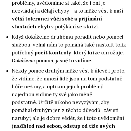
problémy, uvědomíme si také, že i oni je
nezvládají a dělají chyby – a to může vést k naší
větší toleranci vůči sobě a přijímání
vlastních chyb
v potýkání se s krizí.
Když dokážeme druhému poradit nebo pomoci
službou, velmi nám to pomáhá také nastolit tolik
potřebný
pocit kontroly
, který krize ohrožuje.
Dokážeme
pomoci, jasně to vidíme.
Někdy pomoc druhým může vést k úlevě i proto,
že vidíme, že mnozí lidé jsou na tom podstatně
hůře než my, a optikou jejich problémů
najednou vidíme ty své jako méně
podstatné.
Určitě nikoho nevyzývám, aby
pomáhal druhým jen z těchto důvodů „závisti
naruby“, ale je dobré vědět, že i toto uvědomění
(
nadhled nad sebou, odstup od tíže svých