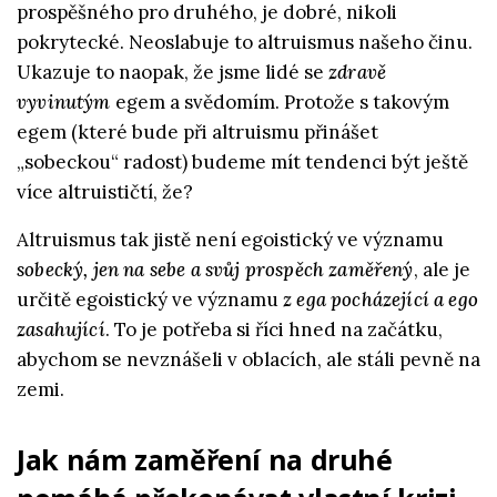
prospěšného pro druhého, je dobré, nikoli
pokrytecké. Neoslabuje to altruismus našeho činu.
Ukazuje to naopak, že jsme lidé se
zdravě
vyvinutým
egem a svědomím. Protože s takovým
egem (které bude při altruismu přinášet
„sobeckou“ radost) budeme mít tendenci být ještě
více altruističtí, že?
Altruismus tak jistě není egoistický ve významu
sobecký, jen na sebe a svůj prospěch zaměřený
, ale je
určitě egoistický ve významu
z ega pocházející a ego
zasahující
. To je potřeba si říci hned na začátku,
abychom se nevznášeli v oblacích, ale stáli pevně na
zemi.
Jak nám zaměření na druhé