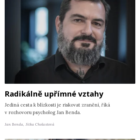
Radikálně upřímné vztahy
Jediná cesta k blízkosti je riskovat zranění, říká
v rozhovoru psycholog Jan Benda.
Jan Benda,
Jitka Cholastová