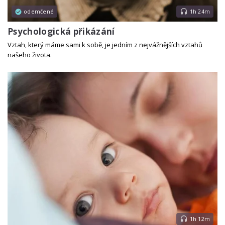
odemčené
1h 24m
Psychologická přikázání
Vztah, který máme sami k sobě, je jedním z nejvážnějších vztahů
našeho života.
1h 12m