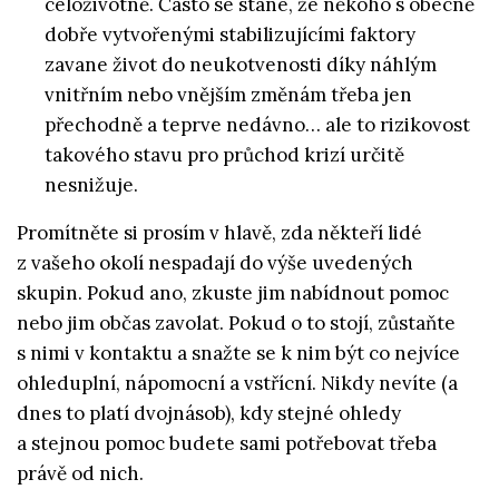
celoživotně. Často se stane, že někoho s obecně
dobře vytvořenými stabilizujícími faktory
zavane život do neukotvenosti díky náhlým
vnitřním nebo vnějším změnám třeba jen
přechodně a teprve nedávno… ale to rizikovost
takového stavu pro průchod krizí určitě
nesnižuje.
Promítněte si prosím v hlavě, zda někteří lidé
z vašeho okolí nespadají do výše uvedených
skupin. Pokud ano, zkuste jim nabídnout pomoc
nebo jim občas zavolat. Pokud o to stojí, zůstaňte
s nimi v kontaktu a snažte se k nim být co nejvíce
ohleduplní, nápomocní a vstřícní. Nikdy nevíte (a
dnes to platí dvojnásob), kdy stejné ohledy
a stejnou pomoc budete sami potřebovat třeba
právě od nich.