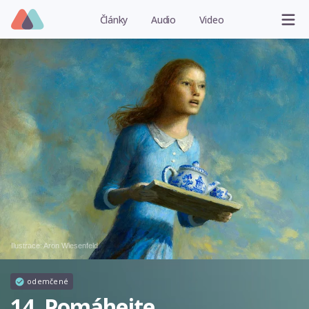
Články
Audio
Video
Ilustrace:
Aron Wiesenfeld
odemčené
14. Pomáhejte