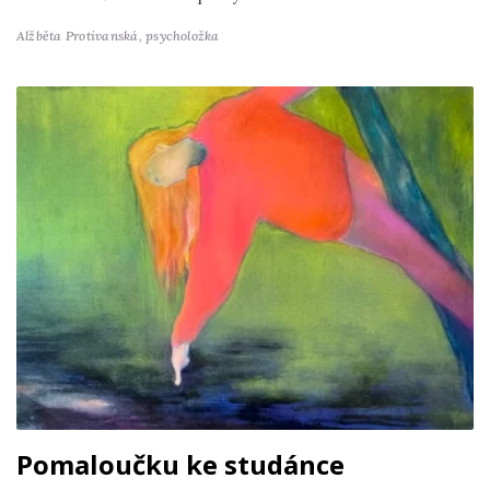
Alžběta Protivanská,
psycholožka
Pomaloučku ke studánce