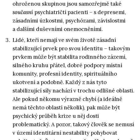
ohroženou skupinou jsou samozřejmě také
současní
psychiatričtí pacienti – s depresemi,
zásadními úzkostmi, psychózami, závislostmi
a dalšími duševními onemocněními.
Lidé, kteří nemají ve svém životě zásadní
stabilizující prvek pro svou identitu – takovým
prvkem může být stabilita rodinného zázemí,
silného kruhu přátel, dobré podpory místní
komunity, profesní identity, spirituálního
ukotvení a podobně. Každý z nás tyto
stabilizující síly nachází v trochu odlišné oblasti.
Ale pokud někomu výrazně chybí (a ideálně
nemá těchto oblastí několik), pak může být
psychický průběh krize u něj dosti
problematický.
A pozor, takový člověk se nemusí
v území identitární nestability pohybovat