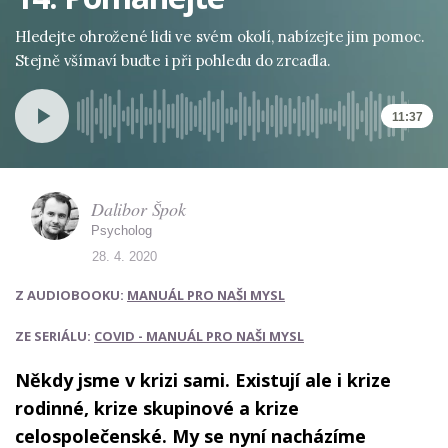
Hledejte ohrožené lidi ve svém okolí, nabízejte jim pomoc.
Stejně všímaví buďte i při pohledu do zrcadla.
11:37
Dalibor Špok
Psycholog
28. 4. 2020
Z AUDIOBOOKU:
MANUÁL PRO NAŠI MYSL
ZE SERIÁLU:
COVID - MANUÁL PRO NAŠI MYSL
Někdy jsme v krizi sami. Existují ale i krize
rodinné, krize skupinové a krize
celospolečenské. My se nyní nacházíme