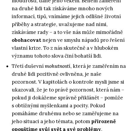
moudrosti, dané jeho věkem.
Během zaměření
na druhé lidi tak získáváme mnoho nových
informací, tipů, vnímáme jejich odlišné životní
příběhy a strategie, uvažujeme nad nimi,
získáváme rady – a to vše nás může mimořádně
obohacovat
nejen ve smyslu nápadů pro řešení
vlastní krize. To z nás skutečně a v hlubokém
významu tohoto slova činí bohatší lidi.
Třetí duševní
mohutností
, která je zaměřením na
druhé lidi pozitivně ovlivněna, je naše
pozornost. V kapitolách o kontrole mysli jsme si
ukazovali, že je to právě pozornost, která nám –
pokud ji dokážeme správně přiklánět – pomůže
s obtížnými myšlenkami a pocity. Pokud
pomáháme druhému nebo se zaměřujeme na
jeho situaci a jeho témata, potom
přirozeně
opouštíme svůj svět a své problémy
.