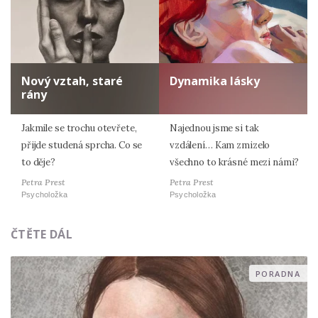
Nový vztah, staré
Dynamika lásky
rány
Jakmile se trochu otevřete,
Najednou jsme si tak
přijde studená sprcha. Co se
vzdálení… Kam zmizelo
to děje?
všechno to krásné mezi námi?
Petra Prest
Petra Prest
Psycholožka
Psycholožka
ČTĚTE DÁL
PORADNA