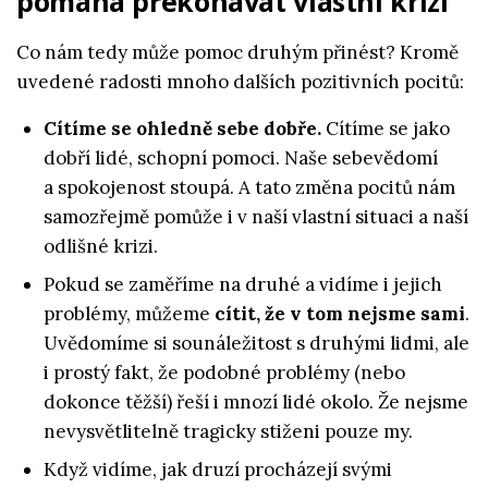
pomáhá překonávat vlastní krizi
Co nám tedy může pomoc druhým přinést? Kromě
uvedené radosti mnoho dalších pozitivních pocitů:
Cítíme se ohledně sebe dobře.
Cítíme se jako
dobří lidé, schopní pomoci. Naše sebevědomí
a spokojenost stoupá. A tato změna pocitů nám
samozřejmě pomůže i v naší vlastní situaci a naší
odlišné krizi.
Pokud se zaměříme na druhé a vidíme i jejich
problémy, můžeme
cítit, že v tom nejsme sami
.
Uvědomíme si sounáležitost s druhými lidmi, ale
i prostý fakt, že podobné problémy (nebo
dokonce těžší) řeší i mnozí lidé okolo. Že nejsme
nevysvětlitelně tragicky stiženi pouze my.
Když vidíme, jak druzí procházejí svými