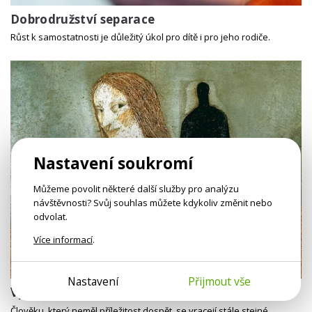
Dobrodružství separace
Růst k samostatnosti je důležitý úkol pro dítě i pro jeho rodiče.
Nastavení soukromí
Můžeme povolit některé další služby pro analýzu
návštěvnosti? Svůj souhlas můžete kdykoliv změnit nebo
odvolat.
Více informací
.
43 min
Nastavení
Přijmout vše
Vývojové dluhy
Člověku, který neměl příležitost dospět, se vracejí stále stejné