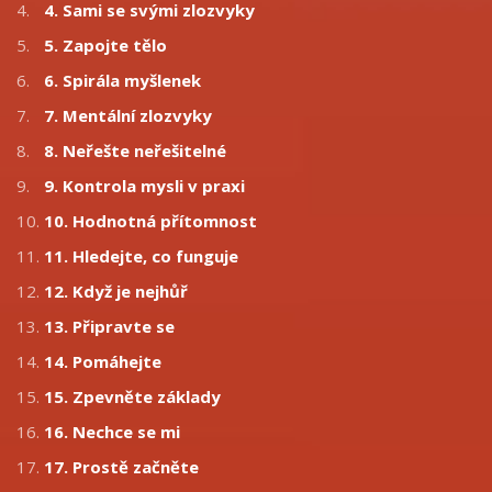
4.
4. Sami se svými zlozvyky
5.
5. Zapojte tělo
6.
6. Spirála myšlenek
7.
7. Mentální zlozvyky
8.
8. Neřešte neřešitelné
9.
9. Kontrola mysli v praxi
10.
10. Hodnotná přítomnost
11.
11. Hledejte, co funguje
12.
12. Když je nejhůř
13.
13. Připravte se
14.
14. Pomáhejte
15.
15. Zpevněte základy
16.
16. Nechce se mi
17.
17. Prostě začněte