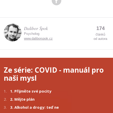
Dalibor Špok
174
Psycholog
článků
www.daliborspok.cz
od autora
Ze série:
COVID - manuál pro
naši mysl
1.
1. Přijměte své pocity
2.
2. Mějte plán
3.
3. Alkohol a drogy: teď ne