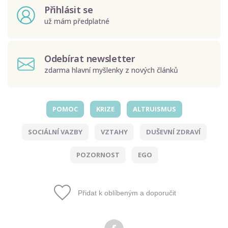
Přihlásit se
už mám předplatné
Odebírat newsletter
zdarma hlavní myšlenky z nových článků
POMOC
KRIZE
ALTRUISMUS
Odeslat
SOCIÁLNÍ VAZBY
VZTAHY
DUŠEVNÍ ZDRAVÍ
Zadáním e-mailu souhlasíte se zpracováním osobních
údajů.
POZORNOST
EGO
Přidat k oblíbeným a doporučit