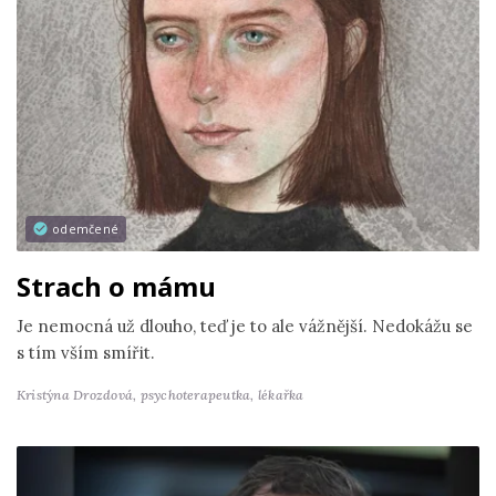
odemčené
Strach o mámu
Je nemocná už dlouho, teď je to ale vážnější. Nedokážu se
s tím vším smířit.
Kristýna Drozdová,
psychoterapeutka, lékařka