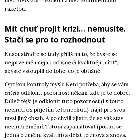
mezi dětskou tříkolkou a mezikontinentální
raketou.
Mít chuť projít krizí… nemusíte.
Stačí se pro to rozhodnout
Nesoustřeďte se tedy příliš na to, že byste se
nejprve měli nějak odlišně či kvalitněji „cítit“,
abyste vstoupili do toho, co je obtížné.
Optikou kontroly mysli: Není potřeba, aby se vám
chtělo
odklonit pozornost někam, kde je to dobré.
Důležitější je odklonit tuto pozornost (i s touto
nechutí a s přijetím této nechuti), najít pro svou
mysl jiný obsah. A po chvíli zjistit, že se váš stav
nechuti změnil. Toto si zapamatovat (pokud se
jedná o změnu kvalitní) a dělat to znova a znova.