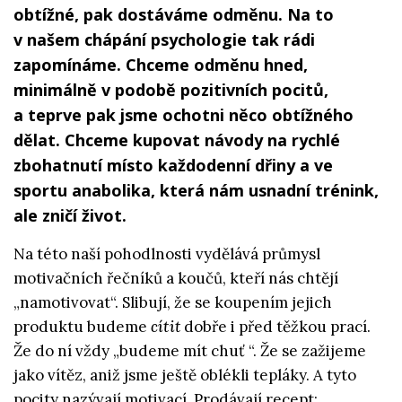
obtížné, pak dostáváme odměnu. Na to
v našem chápání psychologie tak rádi
zapomínáme. Chceme odměnu hned,
minimálně v podobě pozitivních pocitů,
a teprve pak jsme ochotni něco obtížného
dělat. Chceme kupovat návody na rychlé
zbohatnutí místo každodenní dřiny a ve
sportu anabolika, která nám usnadní trénink,
ale zničí život.
Na této naší pohodlnosti vydělává průmysl
motivačních řečníků a koučů, kteří nás chtějí
„namotivovat“. Slibují, že se koupením jejich
produktu budeme
cítit
dobře i před těžkou prací.
Že do ní vždy „budeme mít chuť “. Že se zažijeme
jako vítěz, aniž jsme ještě oblékli tepláky. A tyto
pocity nazývají motivací. Prodávají recept: