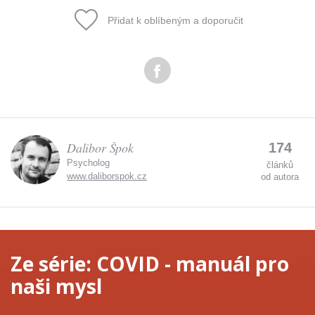
Přidat k oblíbeným a doporučit
Dalibor Špok
174
Psycholog
článků
www.daliborspok.cz
od autora
Ze série:
COVID - manuál pro
naši mysl