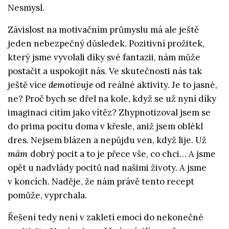
Nesmysl.
Závislost na motivačním průmyslu má ale ještě
jeden nebezpečný důsledek. Pozitivní prožitek,
který jsme vyvolali díky své fantazii, nám může
postačit a uspokojit nás. Ve skutečnosti nás tak
ještě více
demotivuje
od reálné aktivity. Je to jasné,
ne? Proč bych se dřel na kole, když se už nyní díky
imaginaci cítím jako vítěz? Zhypnotizoval jsem se
do prima pocitu doma v křesle, aniž jsem oblékl
dres. Nejsem blázen a nepůjdu ven, když lije. Už
mám
dobrý pocit a to je přece vše, co chci… A jsme
opět u nadvlády pocitů nad našimi životy. A jsme
v koncích. Naděje, že nám právě tento recept
pomůže, vyprchala.
Řešení tedy není v zakletí emocí do nekonečné