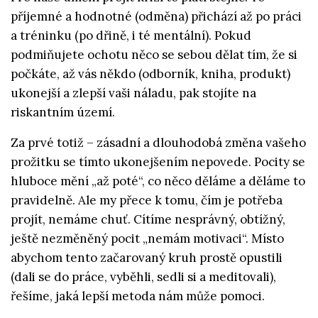
příjemné a hodnotné (odměna) přichází až po práci
a tréninku (po dřině, i té mentální). Pokud
podmiňujete ochotu něco se sebou dělat tím, že si
počkáte, až vás někdo (odborník, kniha, produkt)
ukonejší a zlepší vaši náladu, pak stojíte na
riskantním území.
Za prvé totiž – zásadní a dlouhodobá změna vašeho
prožitku se tímto ukonejšením nepovede. Pocity se
hluboce mění „až poté“, co něco děláme a děláme to
pravidelně. Ale my přece k tomu, čím je potřeba
projít, nemáme chuť. Cítíme nesprávný, obtížný,
ještě nezměněný pocit „nemám motivaci“. Místo
abychom tento začarovaný kruh prostě opustili
(dali se do práce, vyběhli, sedli si a meditovali),
řešíme, jaká lepší metoda nám může pomoci.