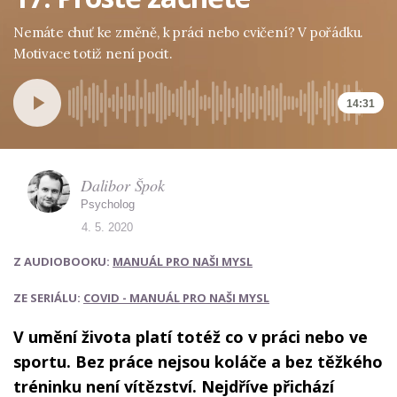
Nemáte chuť ke změně, k práci nebo cvičení? V pořádku.
Motivace totiž není pocit.
14:31
Dalibor Špok
Psycholog
4. 5. 2020
Z AUDIOBOOKU:
MANUÁL PRO NAŠI MYSL
ZE SERIÁLU:
COVID - MANUÁL PRO NAŠI MYSL
V umění života platí totéž co v práci nebo ve
sportu. Bez práce nejsou koláče a bez těžkého
tréninku není vítězství. Nejdříve přichází