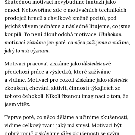
Skutečnou motivaci nevybudíme fantazií jako
emoci. Nehovoříme zde o motivačních technikách
prodejců hrnců a chvilkové změně pocitů, pod
jejichž vlivem jednáme a následně litujeme, co jsme
koupili. To není dlouhodobá motivace.
Hlubokou
motivaci získáme jen poté, co něco zažijeme a vidíme,
jaký to má význam.
Motivaci pracovat získáme jako
důsledek
své
předchozí práce a výsledků, které zažíváme
a vidíme. Motivaci pro cokoli získáme jako
důsledek
zkoušení, chování, aktivit, činností týkajících se
tohoto čehokoli. Nikoli řízenou imaginací o tom, že
jsem vítěz.
Teprve poté, co něco děláme a učiníme zkušenosti,
vidíme celkový tvar i jaký má smysl. Motivaci být
dobrý rodič získáváme
díky
zkušenosti se svým