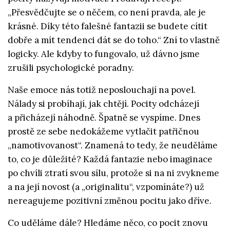
„Přesvědčujte se o něčem, co není pravda, ale je
krásné. Díky této falešné fantazii se budete cítit
dobře a mít tendenci dát se do toho.“ Zní to vlastně
logicky. Ale kdyby to fungovalo, už dávno jsme
zrušili psychologické poradny.
Naše emoce nás totiž neposlouchají na povel.
Nálady si probíhají, jak chtějí. Pocity odcházejí
a přicházejí náhodně. Špatně se vyspíme. Dnes
prostě ze sebe nedokážeme vytlačit patřičnou
„namotivovanost“. Znamená to tedy, že neuděláme
to, co je důležité? Každá fantazie nebo imaginace
po chvíli ztratí svou sílu, protože si na ni zvykneme
a na její novost (a „originalitu“, vzpomínáte?) už
nereagujeme pozitivní změnou pocitu jako dříve.
Co uděláme dále? Hledáme něco, co pocit znovu