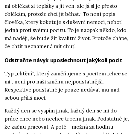
mi oblékat si tepláky a jít ven, ale já si je přesto
oblékám, protože
chci
jít běhat.“ To není popis
člověka, který koketuje s duševní nemocí, neboť
jedná proti svému pocitu. To je naopak někdo, kdo
má naději, že bude žít kvalitní život. Protože chápe,
že chtít neznamená mít chuť.
Odstraňte návyk uposlechnout jakýkoli pocit
Typ „chtění“, který zaměňujeme s pocitem „chce se
mi“, není pro naši změnu nejpodstatnější.
Respektive podstatné je pouze nedávat mu nad
sebou příliš moci.
Každý den se vyspím jinak, každý den se mi do
práce chce nebo nechce trochu jinak. Podstatné je,
že začnu pracovat. A poté – možná za hodinu,