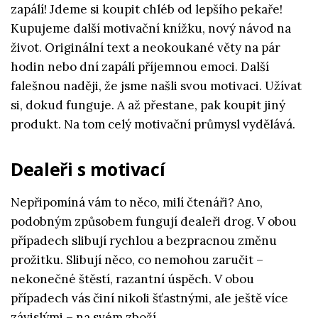
zapálí! Jdeme si koupit chléb od lepšího pekaře!
Kupujeme další motivační knížku, nový návod na
život. Originální text a neokoukané věty na pár
hodin nebo dní zapálí příjemnou emoci. Další
falešnou naději, že jsme našli svou motivaci. Užívat
si, dokud funguje. A až přestane, pak koupit jiný
produkt. Na tom celý motivační průmysl vydělává.
Dealeři s motivací
Nepřipomíná vám to něco, milí čtenáři? Ano,
podobným způsobem fungují dealeři drog. V obou
případech slibují rychlou a bezpracnou změnu
prožitku. Slibují něco, co nemohou zaručit –
nekonečné štěstí, razantní úspěch. V obou
případech vás činí nikoli šťastnými, ale ještě více
závislými – na svém zboží.