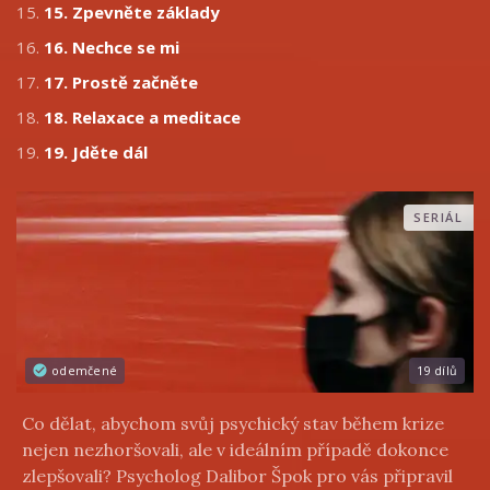
15.
15. Zpevněte základy
16.
16. Nechce se mi
17.
17. Prostě začněte
18.
18. Relaxace a meditace
19.
19. Jděte dál
SERIÁL
odemčené
19 dílů
Co dělat, abychom svůj psychický stav během krize
nejen nezhoršovali, ale v ideálním případě dokonce
zlepšovali? Psycholog Dalibor Špok pro vás připravil