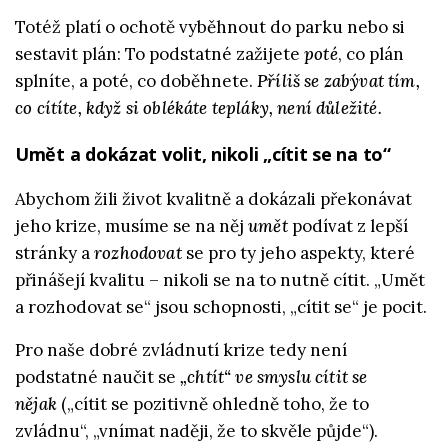
Totéž platí o ochotě vyběhnout do parku nebo si
sestavit plán: To podstatné zažijete
poté
, co plán
splníte, a poté, co doběhnete.
Příliš se zabývat tím,
co cítíte, když si oblékáte tepláky, není důležité.
Umět a dokázat volit, nikoli „cítit se na to“
Abychom žili život kvalitně a dokázali překonávat
jeho krize, musíme se na něj
umět
podívat z lepší
stránky a
rozhodovat
se pro ty jeho aspekty, které
přinášejí kvalitu – nikoli se na to nutně cítit. „Umět
a rozhodovat se“ jsou schopnosti, „cítit se“ je pocit.
Pro naše dobré zvládnutí krize tedy není
podstatné naučit se
„chtít“ ve smyslu cítit se
nějak
(„cítit se pozitivně ohledně toho, že to
zvládnu“, „vnímat naději, že to skvěle půjde“).