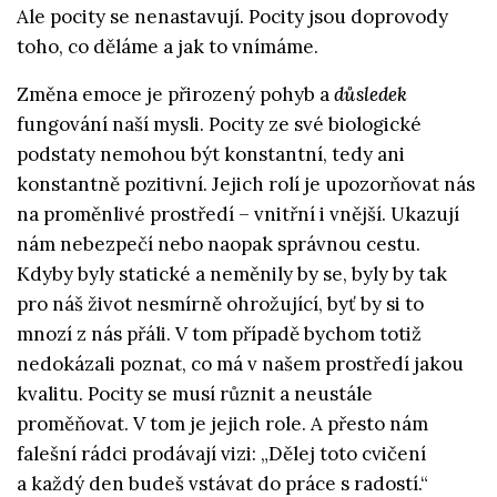
Ale pocity se nenastavují. Pocity jsou doprovody
toho, co děláme a jak to vnímáme.
Změna emoce je přirozený pohyb a
důsledek
fungování naší mysli. Pocity ze své biologické
podstaty nemohou být konstantní, tedy ani
konstantně pozitivní. Jejich rolí je upozorňovat nás
na proměnlivé prostředí – vnitřní i vnější. Ukazují
nám nebezpečí nebo naopak správnou cestu.
Kdyby byly statické a neměnily by se, byly by tak
pro náš život nesmírně ohrožující, byť by si to
mnozí z nás přáli. V tom případě bychom totiž
nedokázali poznat, co má v našem prostředí jakou
kvalitu. Pocity se musí různit a neustále
proměňovat. V tom je jejich role. A přesto nám
falešní rádci prodávají vizi: „Dělej toto cvičení
a každý den budeš vstávat do práce s radostí.“