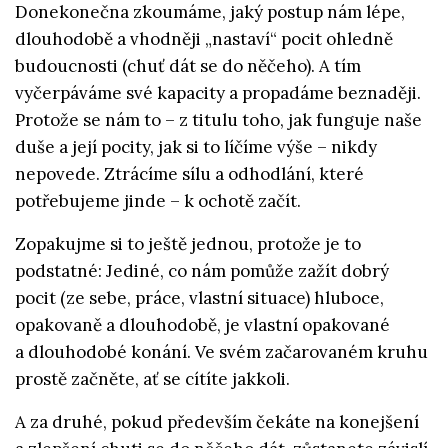
Donekonečna zkoumáme, jaký postup nám lépe,
dlouhodobě a vhodněji „nastaví“ pocit ohledně
budoucnosti (chuť dát se do něčeho). A tím
vyčerpáváme své kapacity a propadáme beznaději.
Protože se nám to – z titulu toho, jak funguje naše
duše a její pocity, jak si to líčíme výše – nikdy
nepovede. Ztrácíme sílu a odhodlání, které
potřebujeme jinde – k ochotě začít.
Zopakujme si to ještě jednou, protože je to
podstatné: Jediné, co nám pomůže zažít dobrý
pocit (ze sebe, práce, vlastní situace) hluboce,
opakovaně a dlouhodobě, je vlastní opakované
a dlouhodobé konání. Ve svém začarovaném kruhu
prostě začněte, ať se cítíte jakkoli.
A za druhé, pokud především čekáte na konejšení