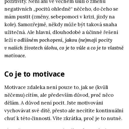
pozitivity. Není ani ve věčném úsilí o změnu
negativních „pocitů ohledně“ něčeho, do čeho se
mám pustit (změny, sebepomoci v krizi, jízdy na
kole). Samozřejmě, někdy může být taková snaha
užitečná. Ale hlavní, dlouhodobé a účinné řešení
leží
v odlišném pochopení, jakou (ne)mají pocity
v našich životech úlohu, co je to vůle a co je to vlastně
motivace.
Co je to motivace
Motivace zdaleka není pouze to, jak se (kvůli
něčemu)
cítím
, ale především důvod,
proč
něco
dělám. A důvod není pocit. Jste motivováni
vychovávat své dítě, přesto ale necítíte kontinuální
chuť k této činnosti. Víte zkrátka, proč je to nutné.