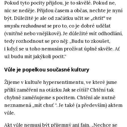
Pokud tyto pocity přijdou, je to skvělé. Pokud ne,
nic se neděje. Přijdou časem a občas, nechte je nyní
být. Důležité je ale od začátku učit se
„chtít“ ve
smyslu rozhodnout se
pro to, co je dobré udělat
(vnitřně nebo vnějškově). Je důležité
mít
odhodlání,
tedy rozhodnout se pro něj: „Budu to zkoušet,
i když se u toho nemusím prožívat úplně skvěle. Ať
už budu mít jakýkoli pocit.“
Vůle je popelkou současné kultury
Žijeme v kultuře hypersentimentu, ve které jsme
příliš zaměřeni na otázku
Jak se cítíš?
Chtění tak
chybně zaměňujeme s pocitem. Chtění ale nutně
neznamená „mít chuť “. Je také (a především) aktem
vůle.
Akt vůle nemusí být příjemný ani fajn. „Nechce se