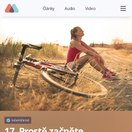
Články
Audio
Video
odemčené
17. Prostě začněte