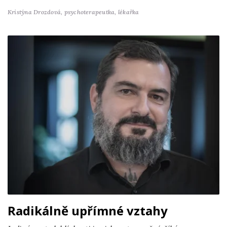
Kristýna Drozdová,
psychoterapeutka, lékařka
Radikálně upřímné vztahy