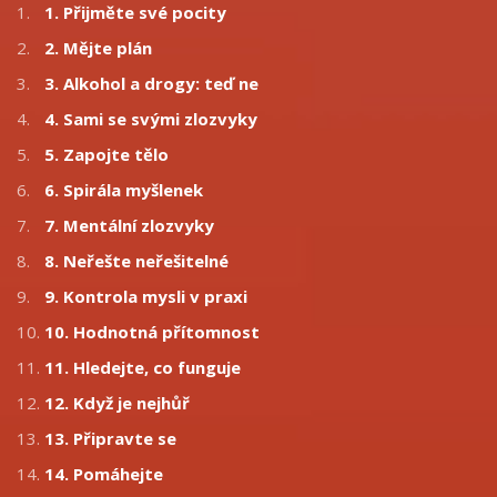
1.
1. Přijměte své pocity
2.
2. Mějte plán
3.
3. Alkohol a drogy: teď ne
4.
4. Sami se svými zlozvyky
5.
5. Zapojte tělo
6.
6. Spirála myšlenek
7.
7. Mentální zlozvyky
8.
8. Neřešte neřešitelné
9.
9. Kontrola mysli v praxi
10.
10. Hodnotná přítomnost
11.
11. Hledejte, co funguje
12.
12. Když je nejhůř
13.
13. Připravte se
14.
14. Pomáhejte