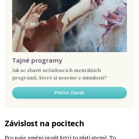
Tajné programy
Jak se zbavit nežádoucích mentálních
programů, které si neseme z minulosti?
Přečíst článek
Závislost na pocitech
Pro naše umění projít krizí to platí stejně. To