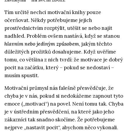
Tím určitě nechci motivační knihy pouze
očerňovat. Někdy potřebujeme jejich
prostřednictvím rozptýlit, utěšit se nebo najít
nadhled. Problém ovšem nastává, když se stanou
hlavním nebo jediným způsobem
, jakým těchto
důležitých prožitků dosahujeme. Když uvěříme
tomu, co většina z nich tvrdí: že motivace je dobrý
pocit na začátku, který – pokud se nedostaví –
musím spustit.
Motivační průmysl nás falešně přesvědčuje, že
chyba je v nás, pokud si nedokážeme zapnout tyto
emoce („motivaci“) na povel. Není tomu tak. Chyba
je v ústředním přesvědčení, na které jako jeho
zákazníci tak snadno skočíme. Že potřebujeme
nejprve „nastavit pocit“, abychom něco vykonali.