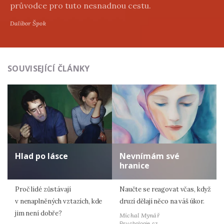
průvodce pro tuto nesnadnou cestu.
Dalibor Špok
SOUVISEJÍCÍ ČLÁNKY
Hlad po lásce
Nevnímám své
hranice
Proč lidé zůstávají
Naučte se reagovat včas, když
v nenaplněných vztazích, kde
druzí dělají něco na váš úkor.
jim není dobře?
Michal Mynář
Psychologie.cz