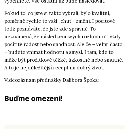
vyběhnete. Vše ostatní už bude následovat.
Pokud to, co jste si takto vybrali, bylo kvalitní,
poměrně rychle to vaši „chuť “ změní. I pocitově
totiž poznáváte, že jste zde správně. To
neznamená, že následkem svých rozhodnutí vždy
pocítíte radost nebo snadnost. Ale že – velmi často
– budete vnímat hodnotu a smysl. I tam, kde to
může být prožitkově těžké, úzkostné nebo smutné.
A to je nejdůležitější recept na dobrý život.
Videozáznam přednášky Dalibora Špoka:
Buďme omezení!