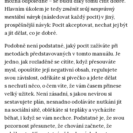
možná odpoledne – se budu díky tomu cítit dobře.
Hlavním úkolem je tedy
změnit svůj nesprávný
mentální návyk
(následovat každý pocit) v jiný,
prospěšnější návyk: Pocit akceptovat, nechat jej být
a jít dělat, co je dobré.
Podobně není podstatné, jaký pocit zažíváte při
metodách představovaných v tomto manuálu. Je
jedno, jak rozladěně se cítíte, když přesouváte
mysl, opouštíte její negativní obsah, regulujete
svou závislost, odříkáte si pivečko a jdete dělat
s nechutí něco, o čem víte, že vám časem přinese
velký užitek. Není zásadní, s jakou nevírou si
sestavujete plán, nesnadno odoláváte nutkání jít
na sociální sítě, oblékáte si tepláky a vycházíte
běhat, i když se vám nechce. Podstatné je, že svou
pozornost přesunete, že chování začnete, že