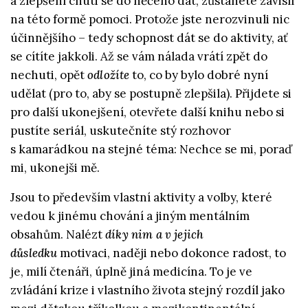
a zlepšení chuti se do něčeho dát, zůstanete závislí
na této formě pomoci. Protože jste nerozvinuli nic
účinnějšího – tedy schopnost dát se do aktivity, ať
se cítíte jakkoli. Až se vám nálada vrátí zpět do
nechuti, opět
odložíte
to, co by bylo dobré nyní
udělat (pro to, aby se postupně zlepšila). Přijdete si
pro další ukonejšení, otevřete další knihu nebo si
pustíte seriál, uskutečníte stý rozhovor
s kamarádkou na stejné téma: Nechce se mi, poraď
mi, ukonejši mě.
Jsou to především vlastní aktivity a volby, které
vedou k jinému chování a jiným mentálním
obsahům. Nalézt
díky nim a v jejich
důsledku
motivaci, naději nebo dokonce radost, to
je, milí čtenáři, úplně jiná medicína. To je ve
zvládání krize i vlastního života stejný rozdíl jako