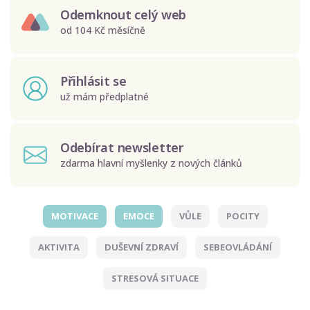
Odemknout celý web
od 104 Kč měsíčně
Přihlásit se
už mám předplatné
Odebírat newsletter
zdarma hlavní myšlenky z nových článků
MOTIVACE
EMOCE
VŮLE
POCITY
Odeslat
AKTIVITA
DUŠEVNÍ ZDRAVÍ
SEBEOVLÁDÁNÍ
Zadáním e-mailu souhlasíte se zpracováním osobních
údajů.
STRESOVÁ SITUACE