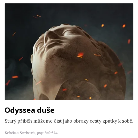
Odyssea duše
Starý příběh můžeme číst jako obrazy cesty zpátky k sobě.
Kristina Sarisová,
psycholožka