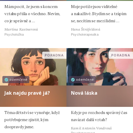
Mám pocit, že jsem s koncem
Moje potíže jsou viditelné
vztahu přišla o všechno. Nevím,
a nakažlivé. Stydím se a trápím
co je správně a …
se, necítím se mezi lidmi …
Martina Kastnerová
Hana Štráfeldová
Psycholožka
Psychoterapeutka
PORADNA
PORADNA
odemčené
odemčené
Jak najdu pravé já?
Nová láska
Téma dětství se vynořuje, když
Kdy je po rozchodu správný čas
potřebujeme zjistit, kým
navázat další vztah?
doopravdy jsme.
Kamil Antonín Vondrouš