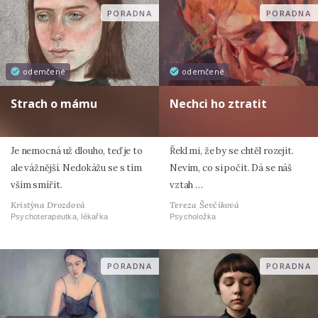
PORADNA
PORADNA
odemčené
odemčené
Strach o mámu
Nechci ho ztratit
Je nemocná už dlouho, teď je to
Řekl mi, že by se chtěl rozejít.
ale vážnější. Nedokážu se s tím
Nevím, co si počít. Dá se náš
vším smířit.
vztah …
Kristýna Drozdová
Tereza Ševčíková
Psychoterapeutka, lékařka
Psycholožka
PORADNA
PORADNA