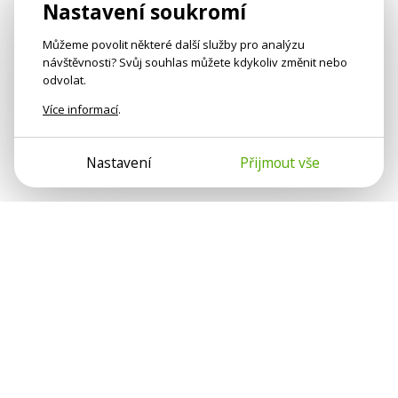
Nastavení soukromí
Můžeme povolit některé další služby pro analýzu
návštěvnosti? Svůj souhlas můžete kdykoliv změnit nebo
odvolat.
Více informací
.
Nastavení
Přijmout vše
Psychologové a psychoterapeuti na webu Psychologie.cz
sdílí své zkušenosti s lidmi, kterým se nemohou věnovat
osobně. Připojte se k nám, podporujeme se navzájem.
Díky.
Předplatné