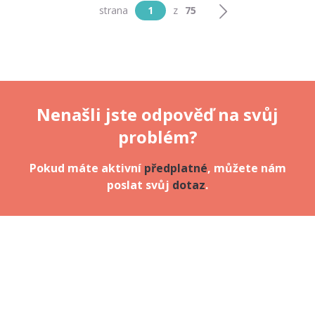
strana
1
z
75
Nenašli jste odpověď na svůj
problém?
Pokud máte aktivní
předplatné
, můžete nám
poslat svůj
dotaz
.