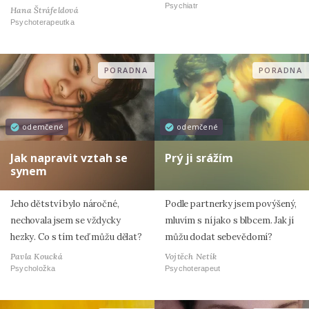
Psychiatr
Hana Štráfeldová
Psychoterapeutka
PORADNA
PORADNA
odemčené
odemčené
Jak napravit vztah se
Prý ji srážím
synem
Jeho dětství bylo náročné,
Podle partnerky jsem povýšený,
nechovala jsem se vždycky
mluvím s ní jako s blbcem. Jak jí
hezky. Co s tím teď můžu dělat?
můžu dodat sebevědomí?
Pavla Koucká
Vojtěch Netík
Psycholožka
Psychoterapeut