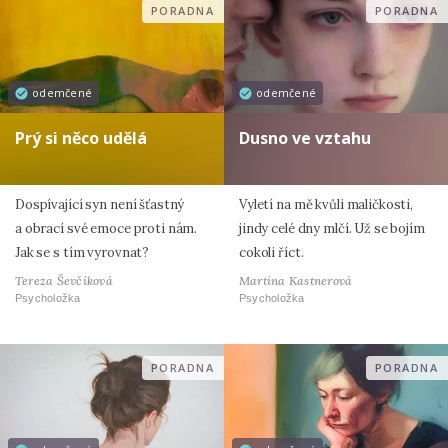
PORADNA
PORADNA
odemčené
odemčené
Prý si něco udělá
Dusno ve vztahu
Dospívající syn není šťastný
Vyletí na mě kvůli maličkosti,
a obrací své emoce proti nám.
jindy celé dny mlčí. Už se bojím
Jak se s tím vyrovnat?
cokoli říct.
Tereza Ševčíková
Martina Kastnerová
Psycholožka
Psycholožka
PORADNA
PORADNA