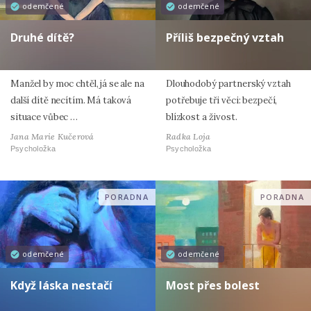
odemčené
odemčené
Druhé dítě?
Příliš bezpečný vztah
Manžel by moc chtěl, já se ale na
Dlouhodobý partnerský vztah
další dítě necítím. Má taková
potřebuje tři věci: bezpečí,
situace vůbec …
blízkost a živost.
Jana Marie Kučerová
Radka Loja
Psycholožka
Psycholožka
PORADNA
PORADNA
odemčené
odemčené
Když láska nestačí
Most přes bolest