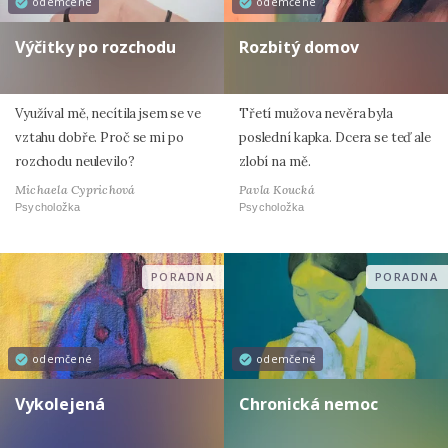
odemčené
odemčené
Výčitky po rozchodu
Rozbitý domov
Využíval mě, necítila jsem se ve
Třetí mužova nevěra byla
vztahu dobře. Proč se mi po
poslední kapka. Dcera se teď ale
rozchodu neulevilo?
zlobí na mě.
Michaela Cyprichová
Pavla Koucká
Psycholožka
Psycholožka
PORADNA
PORADNA
odemčené
odemčené
Vykolejená
Chronická nemoc