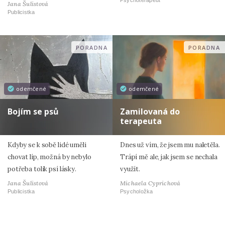
Psychoterapeut
Jana Šulistová
Publicistka
PORADNA
PORADNA
odemčené
odemčené
Bojím se psů
Zamilovaná do
terapeuta
Kdyby se k sobě lidé uměli
Dnes už vím, že jsem mu naletěla.
chovat líp, možná by nebylo
Trápí mě ale, jak jsem se nechala
potřeba tolik psí lásky.
využít.
Jana Šulistová
Michaela Cyprichová
Publicistka
Psycholožka