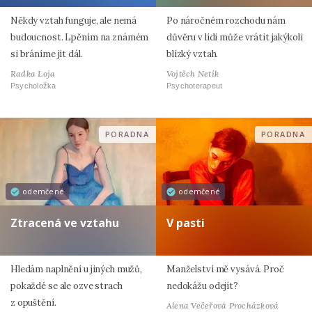
Někdy vztah funguje, ale nemá
Po náročném rozchodu nám
budoucnost. Lpěním na známém
důvěru v lidi může vrátit jakýkoli
si bráníme jít dál.
blízký vztah.
Radka Loja
Vojtěch Netík
Psycholožka
Psychoterapeut
PORADNA
PORADNA
odemčené
odemčené
Ztracená ve vztahu
V pasti
Hledám naplnění u jiných mužů,
Manželství mě vysává. Proč
pokaždé se ale ozve strach
nedokážu odejít?
z opuštění.
Alena Večeřová Procházková