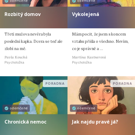
odemčené
odemčené
Rozbitý domov
Vykolejená
Třetí mužova nevěra byla
Mám pocit, že jsem s koncem
poslední kapka. Dcera se teď ale
vztahu přišla o všechno. Nevím,
zlobí na mě.
co je správně a …
Pavla Koucká
Martina Kastnerová
Psycholožka
Psycholožka
PORADNA
PORADNA
odemčené
odemčené
Chronická nemoc
Jak najdu pravé já?