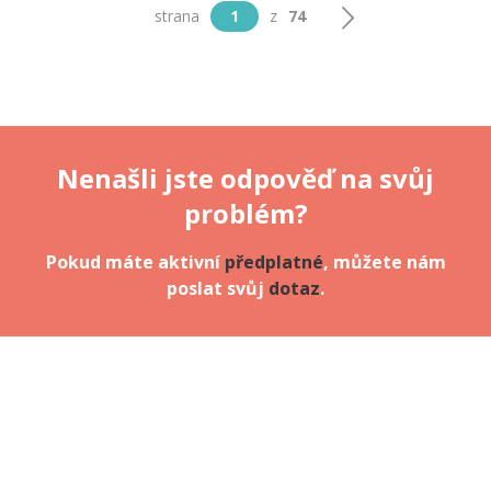
strana
1
z
74
Nenašli jste odpověď na svůj
problém?
Pokud máte aktivní
předplatné
, můžete nám
poslat svůj
dotaz
.