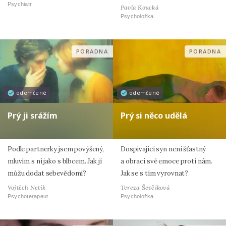
Psychiatr
Pavla Koucká
Psycholožka
PORADNA
PORADNA
odemčené
odemčené
Prý ji srážím
Prý si něco udělá
Podle partnerky jsem povýšený,
Dospívající syn není šťastný
mluvím s ní jako s blbcem. Jak jí
a obrací své emoce proti nám.
můžu dodat sebevědomí?
Jak se s tím vyrovnat?
Vojtěch Netík
Tereza Ševčíková
Psychoterapeut
Psycholožka