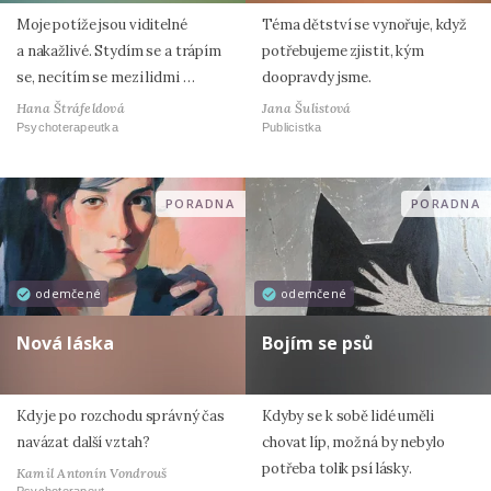
Moje potíže jsou viditelné
Téma dětství se vynořuje, když
a nakažlivé. Stydím se a trápím
potřebujeme zjistit, kým
se, necítím se mezi lidmi …
doopravdy jsme.
Hana Štráfeldová
Jana Šulistová
Psychoterapeutka
Publicistka
PORADNA
PORADNA
odemčené
odemčené
Nová láska
Bojím se psů
Kdy je po rozchodu správný čas
Kdyby se k sobě lidé uměli
navázat další vztah?
chovat líp, možná by nebylo
potřeba tolik psí lásky.
Kamil Antonín Vondrouš