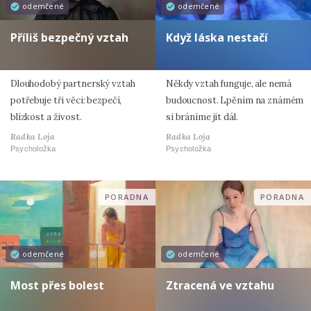
odemčené
odemčené
Příliš bezpečný vztah
Když láska nestačí
Dlouhodobý partnerský vztah
Někdy vztah funguje, ale nemá
potřebuje tři věci: bezpečí,
budoucnost. Lpěním na známém
blízkost a živost.
si bráníme jít dál.
Radka Loja
Radka Loja
Psycholožka
Psycholožka
PORADNA
PORADNA
odemčené
odemčené
Most přes bolest
Ztracená ve vztahu