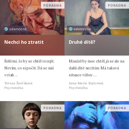
PORADNA
PORADNA
odemčené
odemčené
Nechci ho ztratit
Druhé dítě?
Řekl mi, že by se chtěl rozejít.
Manžel by moc chtěl, já se ale na
Nevím, co si počít. Dá se náš
další dítě necítím. Má taková
vztah …
situace vůbec …
Tereza Ševčíková
Jana Marie Kučerová
Psycholožka
Psycholožka
PORADNA
PORADNA