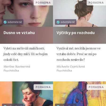
PORADNA
PORADNA
odemčené
odemčené
Dusno ve vztahu
Výčitky po rozchodu
Vyletí na mě kvůli maličkosti,
Využíval mě, necítila jsem se ve
jindy celé dny mlčí. Už se bojím
vztahu dobře. Proč se mi po
cokoli říct.
rozchodu neulevilo?
Martina Kastnerová
Michaela Cyprichová
Psycholožka
Psycholožka
PORADNA
PORADNA