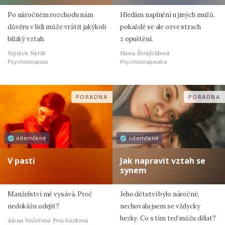
Po náročném rozchodu nám
Hledám naplnění u jiných mužů,
důvěru v lidi může vrátit jakýkoli
pokaždé se ale ozve strach
blízký vztah.
z opuštění.
Vojtěch Netík
Hana Štráfeldová
Psychoterapeut
Psychoterapeutka
PORADNA
PORADNA
odemčené
odemčené
V pasti
Jak napravit vztah se
synem
Manželství mě vysává. Proč
Jeho dětství bylo náročné,
nedokážu odejít?
nechovala jsem se vždycky
hezky. Co s tím teď můžu dělat?
Alena Večeřová Procházková