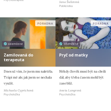
Psychoterapeut
Jana Šulistová
Publicistka
PORADNA
PORADNA
odemčené
odemčené
Zamilovaná do
Pryč od matky
terapeuta
Dnes už vím, že jsem mu naletěla.
Někdy člověk musí být na chvíli
Trápí mě ale, jak jsem se nechala
dál, aby třeba časem mohl být
využít.
zase blíž.
Michaela Cyprichová
Aneta Langrová
Psycholožka
Psycholožka