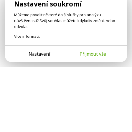
Nastavení soukromí
Můžeme povolit některé další služby pro analýzu
návštěvnosti? Svůj souhlas můžete kdykoliv změnit nebo
odvolat.
Více informací
.
Nastavení
Přijmout vše
Psychologové a psychoterapeuti na webu Psychologie.cz
sdílí své zkušenosti s lidmi, kterým se nemohou věnovat
osobně. Připojte se k nám, podporujeme se navzájem.
Díky.
Předplatné