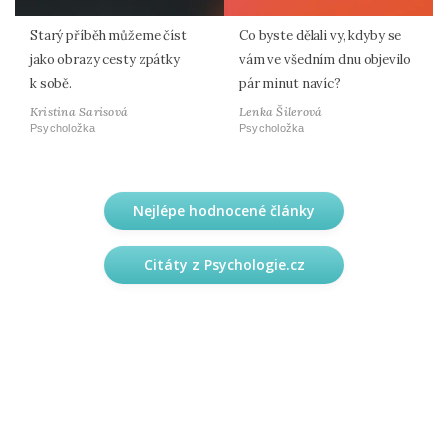
Starý příběh můžeme číst
Co byste dělali vy, kdyby se
jako obrazy cesty zpátky
vám ve všedním dnu objevilo
k sobě.
pár minut navíc?
Kristina Sarisová
Lenka Šilerová
Psycholožka
Psycholožka
Nejlépe hodnocené články
Citáty z Psychologie.cz