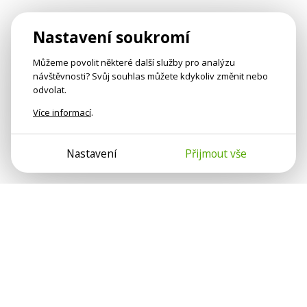
Nastavení soukromí
Můžeme povolit některé další služby pro analýzu
návštěvnosti? Svůj souhlas můžete kdykoliv změnit nebo
odvolat.
Více informací
.
Nastavení
Přijmout vše
Psychologové a psychoterapeuti na webu Psychologie.cz
sdílí své zkušenosti s lidmi, kterým se nemohou věnovat
osobně. Připojte se k nám, podporujeme se navzájem.