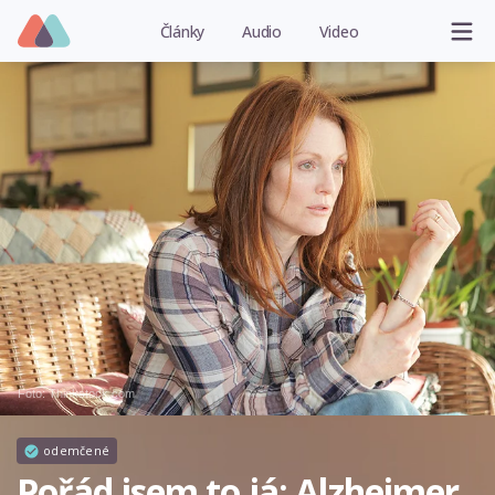
Články
Audio
Video
Foto: Thinkstock.com
odemčené
Pořád jsem to já: Alzheimer