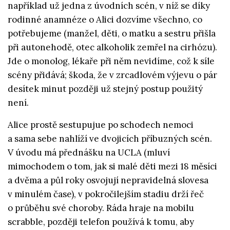
například už jedna z úvodních scén, v níž se díky
rodinné anamnéze o Alici dozvíme všechno, co
potřebujeme (manžel, děti, o matku a sestru přišla
při autonehodě, otec alkoholik zemřel na cirhózu).
Jde o monolog, lékaře při něm nevidíme, což k síle
scény přidává; škoda, že v zrcadlovém výjevu o pár
desítek minut později už stejný postup použitý
není.
Alice prostě sestupujue po schodech nemoci
a sama sebe nahlíží ve dvojicích příbuzných scén.
V úvodu má přednášku na UCLA (mluví
mimochodem o tom, jak si malé děti mezi 18 měsíci
a dvěma a půl roky osvojují nepravidelná slovesa
v minulém čase), v pokročilejším stadiu drží řeč
o průběhu své choroby. Ráda hraje na mobilu
scrabble, později telefon používá k tomu, aby