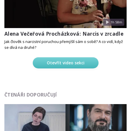
1h 58m
Alena Večeřová Procházková: Narcis v zrcadle
Jak člověk s narcistní poruchou přemýšlí sám o sobě? A co vidí, když
se dívá na druhé?
Otevřít video sekci
ČTENÁŘI DOPORUČUJÍ