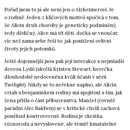
Pořád jsem to já ale není jen o Alzheimerovi. Je
o rodině. Jeden z klíčových motivů spočívá v tom,
že Alicin druh choroby je geneticky podmíněný,
tedy dědičný. Alice má tři děti, dočká se vnoučat;
víc než sama sebe řeší to, jak postižení ovlivní
životy jejích potomků.
Ještě dojemnější jsou pak její interakce s nejmladší
dcerou Lydií (skvělá Kristen Stewart, herečka
dlouhodobě nedoceněná kvůli účasti v sérii
Twilight
). Nikdy se to neřekne naplno, ale Alicin
vztah s benjamínkem rodiny má spojitost s tím, jak
žena přišla o část příbuzenstva. Manžel (rovněž
parádní Alec Baldwin) se v kritické chvílí zachová
poněkud kontroverzně. Rodina je zkrátka
různorodá a nevyslovené, ale téměř hmatatelné