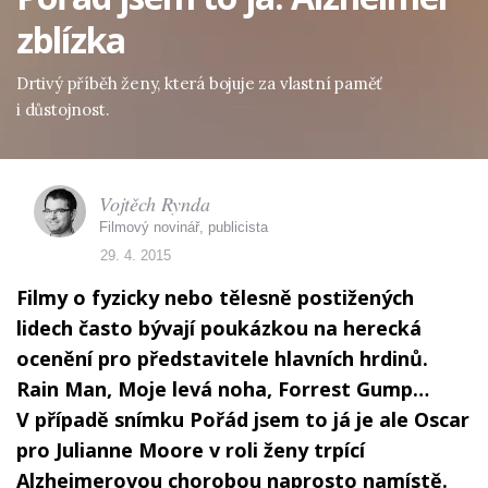
zblízka
Drtivý příběh ženy, která bojuje za vlastní paměť
i důstojnost.
Vojtěch Rynda
Filmový novinář, publicista
29. 4. 2015
Filmy o fyzicky nebo tělesně postižených
lidech často bývají poukázkou na herecká
ocenění pro představitele hlavních hrdinů.
Rain Man, Moje levá noha, Forrest Gump…
V případě snímku Pořád jsem to já je ale Oscar
pro Julianne Moore v roli ženy trpící
Alzheimerovou chorobou naprosto namístě.