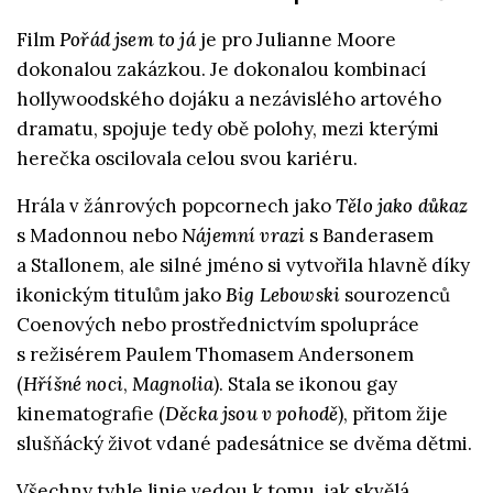
Film
Pořád jsem to já
je pro Julianne Moore
dokonalou zakázkou. Je dokonalou kombinací
hollywoodského dojáku a nezávislého artového
dramatu, spojuje tedy obě polohy, mezi kterými
herečka oscilovala celou svou kariéru.
Hrála v žánrových popcornech jako
Tělo jako důkaz
s Madonnou nebo
Nájemní vrazi
s Banderasem
a Stallonem, ale silné jméno si vytvořila hlavně díky
ikonickým titulům jako
Big Lebowski
sourozenců
Coenových nebo prostřednictvím spolupráce
s režisérem Paulem Thomasem Andersonem
(
Hříšné noci
,
Magnolia
). Stala se ikonou gay
kinematografie (
Děcka jsou v pohodě
), přitom žije
slušňácký život vdané padesátnice se dvěma dětmi.
Všechny tyhle linie vedou k tomu, jak skvělá