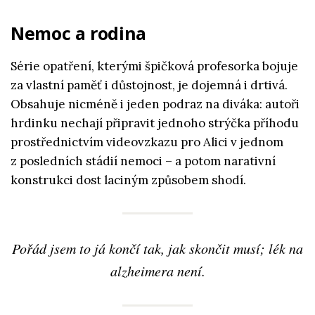
Nemoc a rodina
Série opatření, kterými špičková profesorka bojuje
za vlastní paměť i důstojnost, je dojemná i drtivá.
Obsahuje nicméně i jeden podraz na diváka: autoři
hrdinku nechají připravit jednoho strýčka příhodu
prostřednictvím videovzkazu pro Alici v jednom
z posledních stádií nemoci – a potom narativní
konstrukci dost laciným způsobem shodí.
Pořád jsem to já končí tak, jak skončit musí; lék na
alzheimera není.