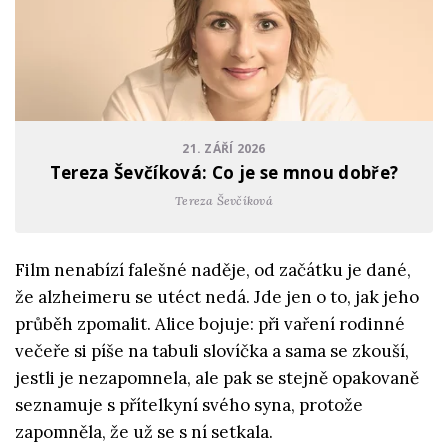
21. ZÁŘÍ 2026
Tereza Ševčíková: Co je se mnou dobře?
Tereza Ševčíková
Film nenabízí falešné naděje, od začátku je dané,
že alzheimeru se utéct nedá. Jde jen o to, jak jeho
průběh zpomalit. Alice bojuje: při vaření rodinné
večeře si píše na tabuli slovíčka a sama se zkouší,
jestli je nezapomnela, ale pak se stejně opakovaně
seznamuje s přítelkyní svého syna, protože
zapomněla, že už se s ní setkala.