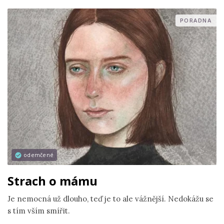
PORADNA
odemčené
Strach o mámu
Je nemocná už dlouho, teď je to ale vážnější. Nedokážu se
s tím vším smířit.