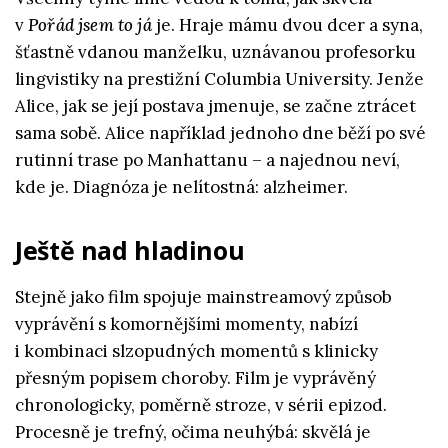
v
Pořád jsem to já
je. Hraje mámu dvou dcer a syna,
šťastně vdanou manželku, uznávanou profesorku
lingvistiky na prestižní Columbia University. Jenže
Alice, jak se její postava jmenuje, se začne ztrácet
sama sobě. Alice například jednoho dne běží po své
rutinní trase po Manhattanu – a najednou neví,
kde je. Diagnóza je nelítostná: alzheimer.
Ještě nad hladinou
Stejně jako film spojuje mainstreamový způsob
vyprávění s komornějšími momenty, nabízí
i kombinaci slzopudných momentů s klinicky
přesným popisem choroby. Film je vyprávěný
chronologicky, poměrně stroze, v sérii epizod.
Procesně je trefný, očima neuhýbá: skvělá je