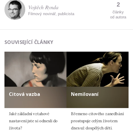
2
Vojtěch Rynda
články
Filmový novinář, publicista
od autora
SOUVISEJÍCÍ ČLÁNKY
Citová vazba
Nemilovaní
Jaké základní vztahové
Břemeno citového zanedbání
nastavení jste si odnesli do
prostupuje celým životem
života?
dnes už dospělých dětí.