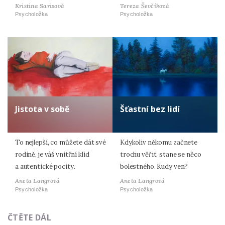
Kristina Sarisová
Tereza Ševčíková
Psycholožka
Psycholožka
Jistota v sobě
Šťastní bez lidí
To nejlepší, co můžete dát své
Kdykoliv někomu začnete
rodině, je váš vnitřní klid
trochu věřit, stane se něco
a autentické pocity.
bolestného. Kudy ven?
Aneta Langrová
Aneta Langrová
Psycholožka
Psycholožka
ČTĚTE DÁL