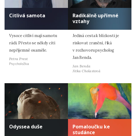
Citlivá samota
Radikálně upřímné
vztahy
Vysoce citliví mají samotu
Jediná cesta k blízkosti je
rádi. Přesto se někdy cítí
riskovat zranění, říká
nepříjemně osaměle.
v rozhovoru psycholog
Jan Benda.
Petra Prest
Psycholožka
Jan Benda
Jitka Cholastová
Odyssea duše
Pomaloučku ke
studánce