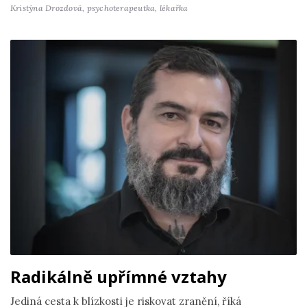
Kristýna Drozdová,
psychoterapeutka, lékařka
Radikálně upřímné vztahy
Jediná cesta k blízkosti je riskovat zranění, říká