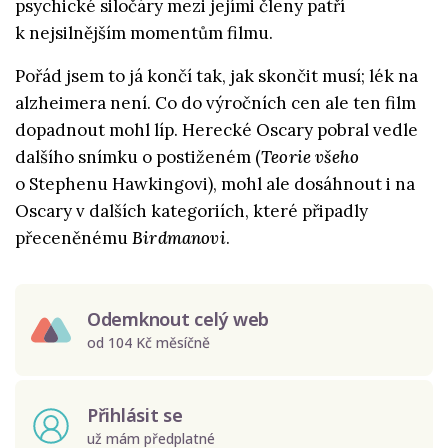
psychické siločáry mezi jejími členy patří
k nejsilnějším momentům filmu.
Pořád jsem to já končí tak, jak skončit musí; lék na
alzheimera není. Co do výročních cen ale ten film
dopadnout mohl líp. Herecké Oscary pobral vedle
dalšího snímku o postiženém (
Teorie všeho
o Stephenu Hawkingovi), mohl ale dosáhnout i na
Oscary v dalších kategoriích, které připadly
přeceněnému
Birdmanovi
.
Odemknout celý web
od 104 Kč měsíčně
Přihlásit se
už mám předplatné