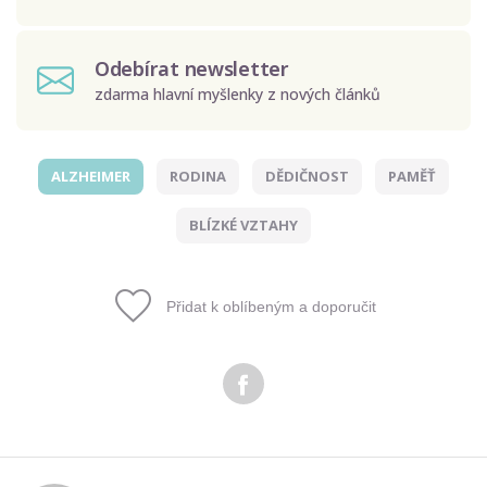
Odebírat newsletter
zdarma hlavní myšlenky z nových článků
ALZHEIMER
RODINA
DĚDIČNOST
PAMĚŤ
Odeslat
BLÍZKÉ VZTAHY
Zadáním e-mailu souhlasíte se zpracováním osobních
údajů.
Přidat k oblíbeným a doporučit