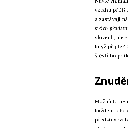
Navíc vnímám
vztahu příliš
a zastávají n
svých předsta
slovech, ale 
když přijde? 
štěstí ho pot
Znudě
Možná to nen
každém jeho d
představovala