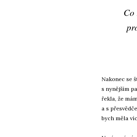
Co 
pro
Nakonec se š
s nynějším pa
řekla, že mám
a s přesvědče
bych měla ví