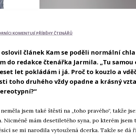
RNÍCI KOMENTUJÍ PŘÍBĚHY ČTENÁŘŮ
oslovil článek Kam se poděli normální chla
m do redakce čtenářka Jarmila. „Tu samou 
deset let pokládám i já. Proč to kouzlo a vdě
sti toho druhého vždy opadne a krásný vzta
tereotypní?“
a neměla jsem také štěstí na „toho pravého“, takže js
a. Nicméně mám desetiletého syna, po kterém jsem t
síci se mi narodila vytoužená dcerka. Takže se dá ří