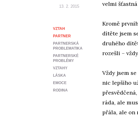
velmi šťastná
13. 2. 2015
Kromě prvníh
VZTAH
dítěte jsem s
PARTNER
druhého dítět
PARTNERSKÁ
PROBLEMATIKA
rozešli – vžd
PARTNERSKÉ
PROBLÉMY
VZTAHY
Vždy jsem se 
LÁSKA
nic lepšího u
EMOCE
RODINA
přesvědčená,
ráda, ale mus
přála, ale on 