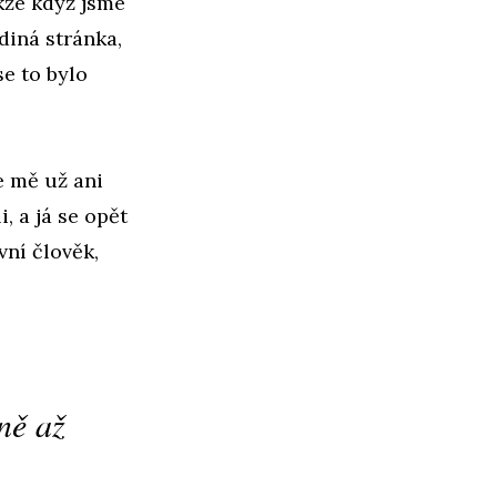
kže když jsme
ediná stránka,
se to bylo
e mě už ani
, a já se opět
ní člověk,
tně až