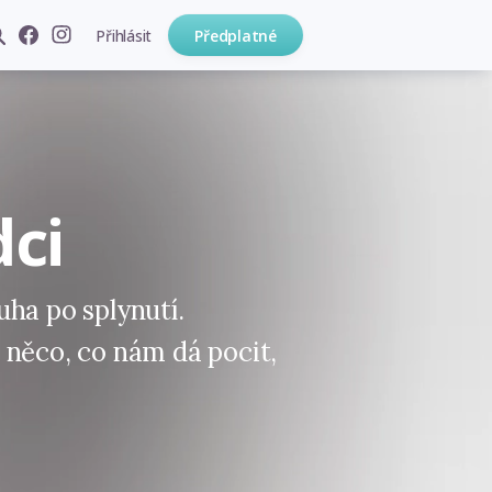
Přihlásit
Předplatné
dci
ha po splynutí.
 něco, co nám dá pocit,