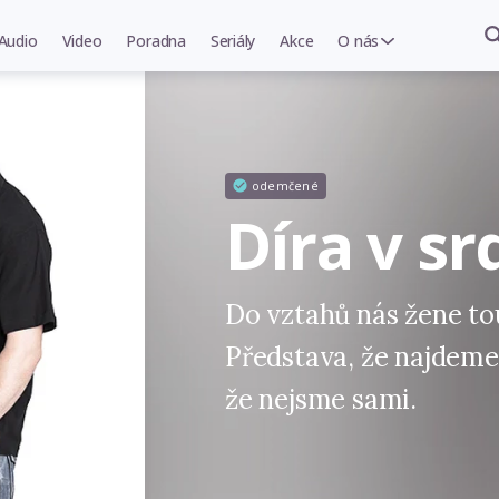
Audio
Video
Poradna
Seriály
Akce
O nás
odemčené
Díra v sr
Do vztahů nás žene tou
Představa, že najdeme
že nejsme sami.