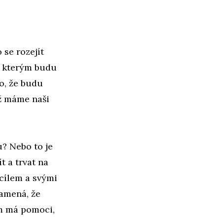
 se rozejít
se kterým budu
o, že budu
yž máme naši
u? Nebo to je
t a trvat na
 cílem a svými
namená, že
om má pomoci,