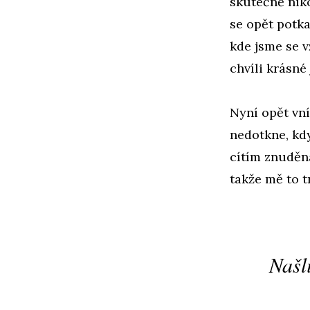
skutečně niko
se opět potka
kde jsme se v
chvíli krásné
Nyní opět vní
nedotkne, kdy
cítím znuděn
takže mě to t
Našli