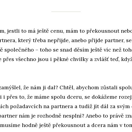
ám, jestli to má ještě cenu, mám to překousnout nebo
rtnera, který třeba nepřijde, anebo přijde partner, 
ě společného – toho se snad děsím ještě víc než toh
 přes všechno jsou i pěkné chvilky a zvlášť teď, kd
amýšlel, že nám ji dal? Chtěl, abychom zůstali spol
li i přes to, že máme spolu dceru, se dokážeme rozejí
ch požadavcích na partnera a tudíž jít dál za svým
 partner nám je rozhodně nesplní? Anebo to právě z
ě musíme hodně ještě překousnout a dcera nám v t