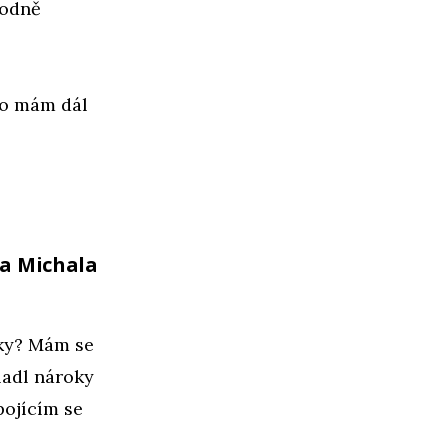
hodně
bo mám dál
ta Michala
ky? Mám se
ladl nároky
pojícím se