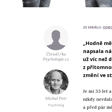
Foto: Thinkstock.com
ZE SERIÁLU:
ODBO
„Hodně mě 
napsala ná
Čtenář/ka
už víc než 
Psychologie.cz
z přítomno
změní ve s
Je mi 33 let 
Michal Petr
nikdy nevdal
Psycholog
a před pár mě