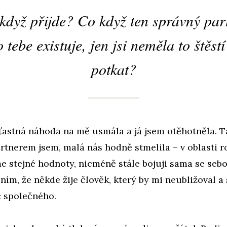
když přijde? Co když ten správný par
 tebe existuje, jen jsi neměla to štěst
potkat?
ťastná náhoda na mě usmála a já jsem otěhotněla. T
rtnerem jsem, malá nás hodně stmelila – v oblasti 
e stejné hodnoty, nicméně stále bojuji sama se seb
ním, že někde žije člověk, který by mi neubližoval a
c společného.