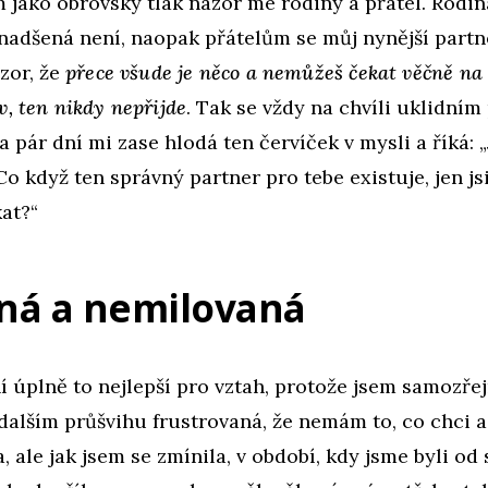
 jako obrovský tlak názor mé rodiny a přátel. Rodin
 nadšená není, naopak přátelům se můj nynější part
ázor, že
přece všude je něco a nemůžeš čekat věčně na 
v, ten nikdy nepřijde
. Tak se vždy na chvíli uklidním
za pár dní mi zase hlodá ten červíček v mysli a říká:
Co když ten správný partner pro tebe existuje, jen js
kat?“
ná a nemilovaná
í úplně to nejlepší pro vztah, protože jsem samozře
alším průšvihu frustrovaná, že nemám to, co chci a
, ale jak jsem se zmínila, v období, kdy jsme byli od 