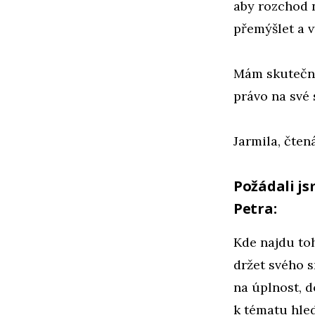
aby rozchod 
přemýšlet a v
Mám skutečně
právo na své 
Jarmila, čten
Požádali j
Petra:
Kde najdu to
držet svého s
na úplnost, d
k tématu hled