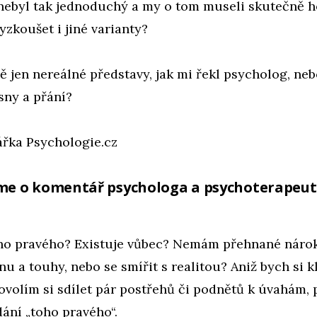
nebyl tak jednoduchý a my o tom museli skutečně 
yzkoušet i jiné varianty?
 jen nereálné představy, jak mi řekl psycholog, ne
sny a přání?
ářka Psychologie.cz
sme o komentář psychologa a psychoterapeu
ho pravého? Existuje vůbec? Nemám přehnané náro
nu a touhy, nebo se smířit s realitou? Aniž bych si k
ovolím si sdílet pár postřehů či podnětů k úvahám, 
ání „toho pravého“.