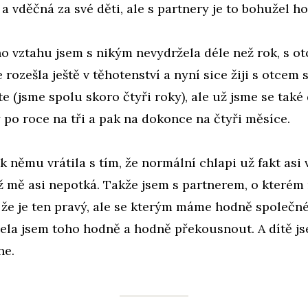
 a vděčná za své děti, ale s partnery je to bohužel ho
o vztahu jsem s nikým nevydržela déle než rok, s o
e rozešla ještě v těhotenství a nyní sice žiji s otcem
e (jsme spolu skoro čtyři roky), ale už jsme se také
y po roce na tři a pak na dokonce na čtyři měsíce.
k němu vrátila s tím, že normální chlapi už fakt asi 
ž mě asi nepotká. Takže jsem s partnerem, o kterém
 že je ten pravý, ale se kterým máme hodně společ
ela jsem toho hodně a hodně překousnout. A dítě js
ne.