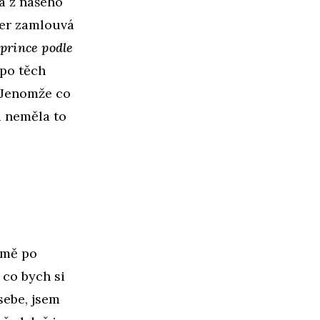
a z našeho
ner zamlouvá
prince podle
 po těch
 „Jenomže co
i neměla to
jmě po
 co bych si
sebe, jsem