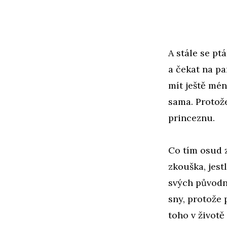
A stále se pt
a čekat na pa
mít ještě mén
sama. Protože
princeznu.
Co tím osud z
zkouška, jest
svých původní
sny, protože
toho v život