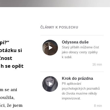
ČLÁNKY K POSLECHU
pi?“
Odyssea duše
Starý příběh můžeme číst
otázku si
jako obrazy cesty zpátky
čnost
k sobě.
h se opět
16 min
Krok do prázdna
Při aplikování
em se ani
psychologických poznatků
do života musíme někdy
oužila,
improvizovat.
ci, že jsem
8 min