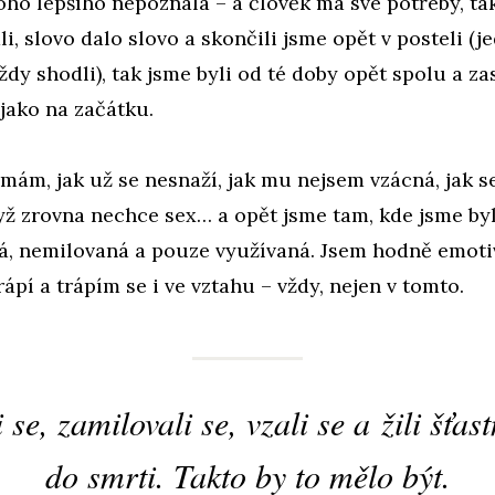
ho lepšího nepoznala – a člověk má své potřeby, ta
li, slovo dalo slovo a skončili jsme opět v posteli (j
ždy shodli), tak jsme byli od té doby opět spolu a za
 jako na začátku.
mám, jak už se nesnaží, jak mu nejsem vzácná, jak s
ž zrovna nechce sex… a opět jsme tam, kde jsme byli
á, nemilovaná a pouze využívaná. Jsem hodně emotiv
rápí a trápím se i ve vztahu – vždy, nejen v tomto.
 se, zamilovali se, vzali se a žili šťas
do smrti. Takto by to mělo být.