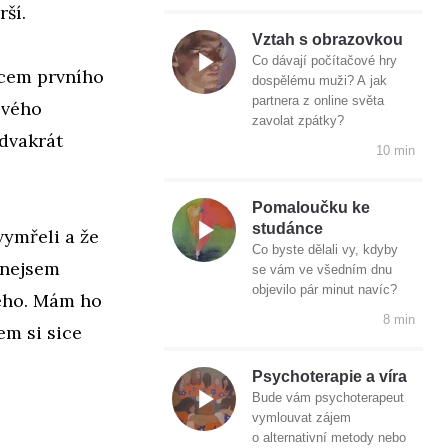
rší.
Vztah s obrazovkou
Co dávají počítačové hry
tcem prvního
dospělému muži? A jak
partnera z online světa
 svého
zavolat zpátky?
 dvakrát
10 min
Pomaloučku ke
studánce
vymřeli a že
Co byste dělali vy, kdyby
 nejsem
se vám ve všedním dnu
objevilo pár minut navíc?
ného. Mám ho
8 min
em si sice
Psychoterapie a víra
Bude vám psychoterapeut
vymlouvat zájem
o alternativní metody nebo