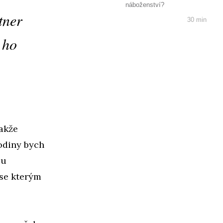
náboženství?
tner
30 min
í ho
akže
rodiny bych
ou
 se kterým