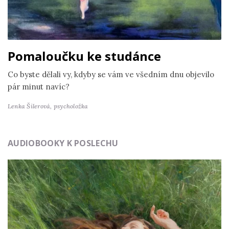
Pomaloučku ke studánce
Co byste dělali vy, kdyby se vám ve všedním dnu objevilo
pár minut navíc?
Lenka Šilerová,
psycholožka
AUDIOBOOKY K POSLECHU