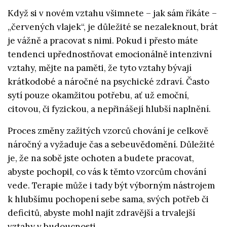
Když si v novém vztahu všimnete – jak sám říkáte –
„červených vlajek“, je důležité se nezaleknout, brát
je vážně a pracovat s nimi. Pokud i přesto máte
tendenci upřednostňovat emocionálně intenzivní
vztahy, mějte na paměti, že tyto vztahy bývají
krátkodobé a náročné na psychické zdraví. Často
sytí pouze okamžitou potřebu, ať už emoční,
citovou, či fyzickou, a nepřinášejí hlubší naplnění.
Proces změny zažitých vzorců chování je celkově
náročný a vyžaduje čas a sebeuvědomění. Důležité
je, že na sobě jste ochoten a budete pracovat,
abyste pochopil, co vás k těmto vzorcům chování
vede. Terapie může i tady být výborným nástrojem
k hlubšímu pochopení sebe sama, svých potřeb či
deficitů, abyste mohl najít zdravější a trvalejší
vztahy v budoucnosti.