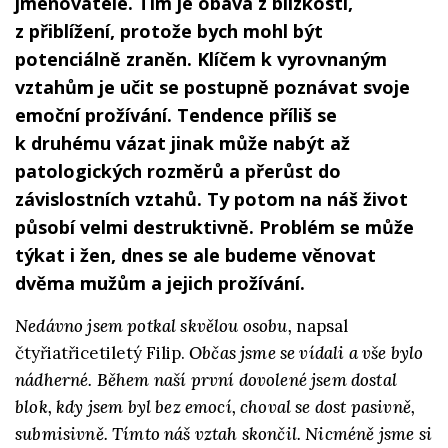
jmenovatele. Tím je obava z blízkosti,
z přiblížení, protože bych mohl být
potenciálně zraněn. Klíčem k vyrovnaným
vztahům je učit se postupně poznávat svoje
emoční prožívání. Tendence příliš se
k druhému vázat jinak může nabýt až
patologických rozměrů a přerůst do
závislostních vztahů. Ty potom na náš život
působí velmi destruktivně. Problém se může
týkat i žen, dnes se ale budeme věnovat
dvěma mužům a jejich prožívání.
Nedávno jsem potkal skvělou osobu,
napsal
čtyřiatřicetiletý Filip.
Občas jsme se vídali a vše bylo
nádherné. Během naší první dovolené jsem dostal
blok, kdy jsem byl bez emocí, choval se dost pasivně,
submisivně. Tímto náš vztah skončil. Nicméně jsme si