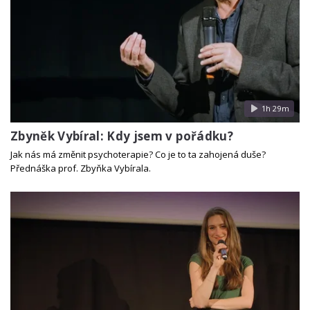
1h 29m
Zbyněk Vybíral: Kdy jsem v pořádku?
Jak nás má změnit psychoterapie? Co je to ta zahojená duše?
Přednáška prof. Zbyňka Vybírala.