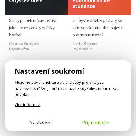
Odyssea duše
Pomaloučku ke
studánce
Starý příběh můžeme číst
Co byste dělali vy, kdyby se
jako obrazy cesty zpátky
vám ve všedním dnu objevilo
k sobě.
pár minut navíc?
Kristina Sarisová
Lenka Šilerová
Psycholožka
Psycholožka
Nastavení soukromí
Nejlépe hodnocené články
Můžeme povolit některé další služby pro analýzu
návštěvnosti? Svůj souhlas můžete kdykoliv změnit nebo
Citáty z Psychologie.cz
odvolat.
Více informací
.
Nastavení
Přijmout vše