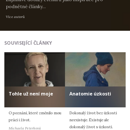
podnětné články...
Více autorů
SOUVISEJÍCÍ ČLÁNKY
Tohle už není moje
Anatomie úzkosti
O poznání, které změnilo mou
Dokonalý život bez úzkosti
práci i život.
neexistuje. Existuje ale
dokonalý život s úzkostí.
Michaela Peterková