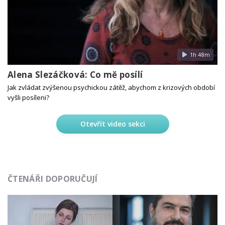
1h 48m
Alena Slezáčková: Co mě posílí
Jak zvládat zvýšenou psychickou zátěž, abychom z krizových období
vyšli posíleni?
Otevřít video sekci
ČTENÁŘI DOPORUČUJÍ