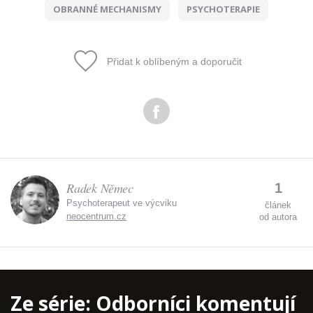
OBRANNÉ MECHANISMY
PSYCHOTERAPIE
Přidat k oblíbeným a doporučit
Radek Němec
1
Psychoterapeut ve výcviku
článek
neocentrum.cz
od autora
Ze série:
Odborníci komentují