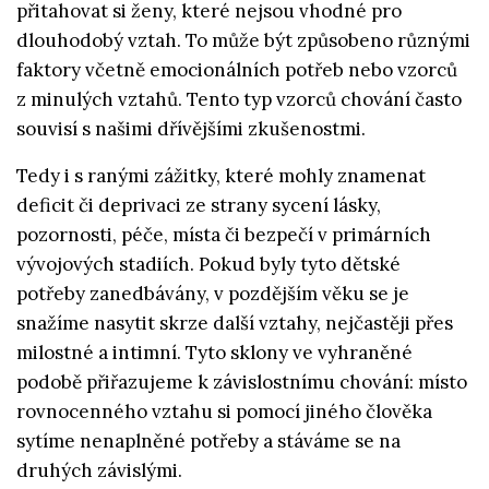
přitahovat si ženy, které nejsou vhodné pro
dlouhodobý vztah. To může být způsobeno různými
faktory včetně emocionálních potřeb nebo vzorců
z minulých vztahů. Tento typ vzorců chování často
souvisí s našimi dřívějšími zkušenostmi.
Tedy i s ranými zážitky, které mohly znamenat
deficit či deprivaci ze strany sycení lásky,
pozornosti, péče, místa či bezpečí v primárních
vývojových stadiích. Pokud byly tyto dětské
potřeby zanedbávány, v pozdějším věku se je
snažíme nasytit skrze další vztahy, nejčastěji přes
milostné a intimní. Tyto sklony ve vyhraněné
podobě přiřazujeme k závislostnímu chování: místo
rovnocenného vztahu si pomocí jiného člověka
sytíme nenaplněné potřeby a stáváme se na
druhých závislými.