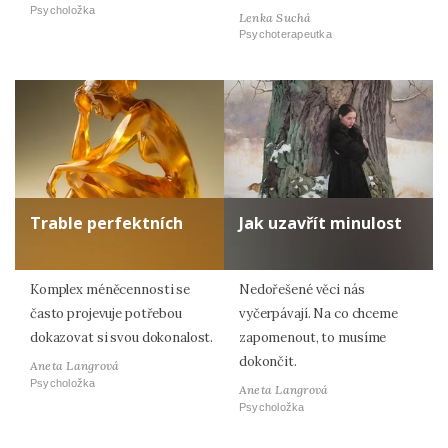
Psycholožka
Lenka Suchá
Psychoterapeutka
Trable perfektních
Jak uzavřít minulost
Komplex méněcennosti se
Nedořešené věci nás
často projevuje potřebou
vyčerpávají. Na co chceme
dokazovat si svou dokonalost.
zapomenout, to musíme
dokončit.
Aneta Langrová
Psycholožka
Aneta Langrová
Psycholožka