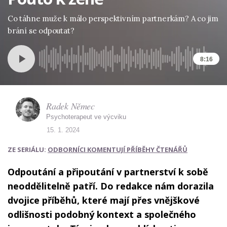
Co táhne muže k málo perspektivním partnerkám? A co jim
brání se odpoutat?
8:16
Radek Němec
Psychoterapeut ve výcviku
15. 1. 2024
ZE SERIÁLU:
ODBORNÍCI KOMENTUJÍ PŘÍBĚHY ČTENÁŘŮ
Odpoutání a připoutání v partnerství k sobě
neoddělitelně patří. Do redakce nám dorazila
dvojice příběhů, které mají přes vnějškové
odlišnosti podobný kontext a společného