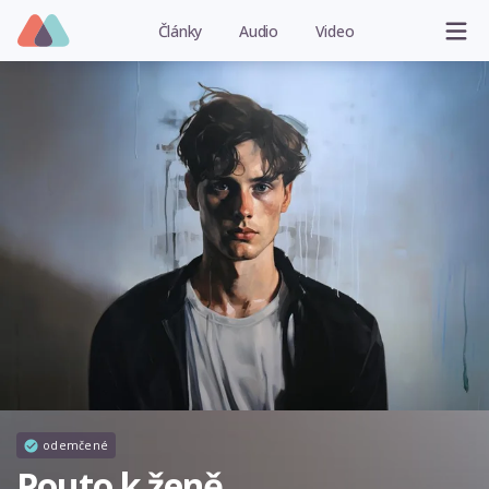
Články
Audio
Video
odemčené
Pouto k ženě