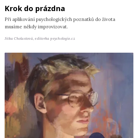
Krok do prázdna
Při aplikování psychologických poznatků do života
musíme někdy improvizovat.
Jitka Cholastová,
editorka psychologie.cz