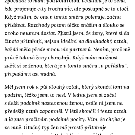
Zpočátku to mám pod kontrolou, většinou je to žena,
kdo projevuje city trochu víc, ale postupně se to otočí.
Když vidím, že ona v tomto směru polevuje, začnu
přidávat. Rozchody potom těžko snáším a dlouho se
z toho neumím dostat. Zjistil jsem, že ženy, které si do
života přitahuji, nejsou ideální na dlouhodobý vztah,
každá měla přede mnou víc partnerů. Nevím, proč mě
právě takové ženy okouzlují. Když mám možnost
začít si se ženou, která je v tomto směru „v pořádku“,
připadá mi asi nudná.
Měl jsem rok a půl dlouhý vztah, který skončil loni na
podzim, těžko jsem to nesl. V lednu jsem si začal
s další podobně nastavenou ženou, vedle ní jsem na
předešlý vztah zapomněl. V létě skončil i tento vztah
a já zase prožívám podobné pocity. Vím, že chyba je
ve mně. Útočný typ žen mě prostě přitahuje