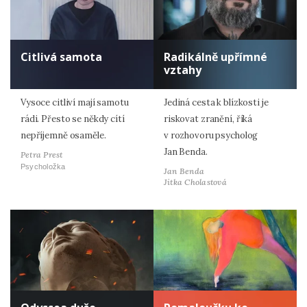
Citlivá samota
Radikálně upřímné
vztahy
Vysoce citliví mají samotu
Jediná cesta k blízkosti je
rádi. Přesto se někdy cítí
riskovat zranění, říká
nepříjemně osaměle.
v rozhovoru psycholog
Jan Benda.
Petra Prest
Psycholožka
Jan Benda
Jitka Cholastová