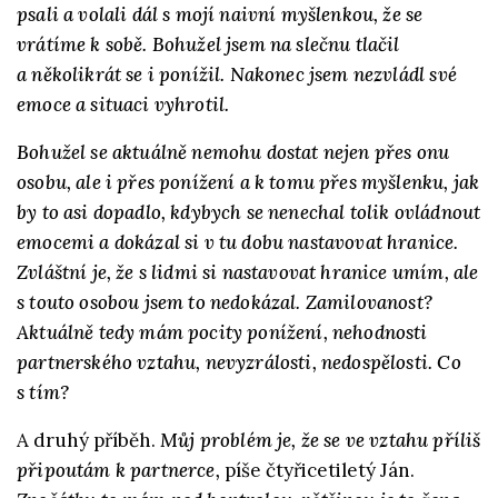
psali a volali dál s mojí naivní myšlenkou, že se
vrátíme k sobě. Bohužel jsem na slečnu tlačil
a několikrát se i ponížil. Nakonec jsem nezvládl své
emoce a situaci vyhrotil.
Bohužel se aktuálně nemohu dostat nejen přes onu
osobu, ale i přes ponížení a k tomu přes myšlenku, jak
by to asi dopadlo, kdybych se nenechal tolik ovládnout
emocemi a dokázal si v tu dobu nastavovat hranice.
Zvláštní je, že s lidmi si nastavovat hranice umím, ale
s touto osobou jsem to nedokázal. Zamilovanost?
Aktuálně tedy mám pocity ponížení, nehodnosti
partnerského vztahu, nevyzrálosti, nedospělosti. Co
s tím?
A druhý příběh.
Můj problém je, že se ve vztahu příliš
připoutám k partnerce,
píše čtyřicetiletý Ján.