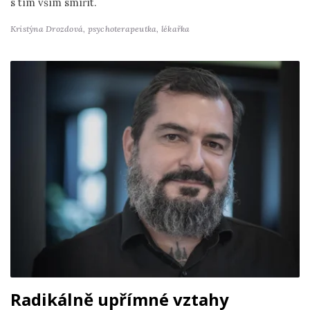
s tím vším smířit.
Kristýna Drozdová,
psychoterapeutka, lékařka
Radikálně upřímné vztahy