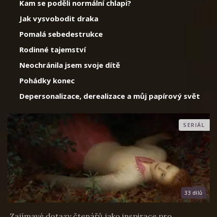
Kam se poděli normální chlapi?
Jak vysvobodit draka
Pomalá sebedestrukce
Rodinné tajemství
Neochránila jsem svoje dítě
Pohádky konec
Depersonalizace, derealizace a můj papírový svět
SERIÁL
33 dílů
Zajímavé dotazy čtenářů jako inspirace pro