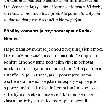
a neumím si pomoci. Pokaždé si na začátku všimnu
i té „červené vlajky“, přes kterou se jít nemá. Vždycky
si řeknu, že se mnou bude jiná. Ale potom to dotyčná
ze dne na den prostě ukončí a jde za jiným…
Příběhy komentuje psychoterapeut Radek
Němec:
Filipe, zamilovanost je jednou z nejsilnějších emocí,
které můžeme zažít, a často nás dokáže naprosto
pohltit. Mnohdy jsme pod jejím vlivem ochotni
udělat cokoli, abychom uspokojili našeho partnera
a udrželi si jej. Situace, jak ji popisujete, sama
o sobě neznamená, že jste nedospělý – spíše jde
o porozumění, jak nás silná emocionální spojitost
s druhým člověkem může vést k tomu, že naše
vlastní potřeby a hranice ustoupí do pozadí.