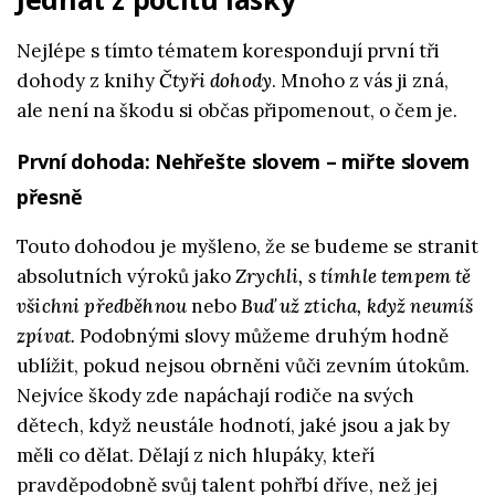
Nejlépe s tímto tématem korespondují první tři
dohody z knihy
Čtyři dohody
. Mnoho z vás ji zná,
ale není na škodu si občas připomenout, o čem je.
První dohoda: Nehřešte slovem – miřte slovem
přesně
Touto dohodou je myšleno, že se budeme se stranit
absolutních výroků jako
Zrychli, s tímhle tempem tě
všichni předběhnou
nebo
Buď už zticha, když neumíš
zpívat.
Podobnými slovy můžeme druhým hodně
ublížit, pokud nejsou obrněni vůči zevním útokům.
Nejvíce škody zde napáchají rodiče na svých
dětech, když neustále hodnotí, jaké jsou a jak by
měli co dělat. Dělají z nich hlupáky, kteří
pravděpodobně svůj talent pohřbí dříve, než jej