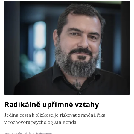
Radikálně upřímné vztahy
Jediná cesta k blízkosti je riskovat zranění, říká
v rozhovoru psycholog Jan Benda.
Jan Benda,
Jitka Cholastová