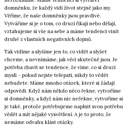
nerozumíme. Máme tendenci si vytvářet
domněnku, že každý vidí život stejně jako my.
Věříme, že naše domněnky jsou pravdivé.
Vytváříme si je o tom, co druzí říkají nebo dělají,
vztahujeme si vše na sebe a máme tendenci vinit
druhé z vlastních negativních dojmů.
Tak vidíme a slyšíme jen to, co vidět a slyšet
chceme, a nevnímáme, jak věci skutečně jsou. Je
potřeba zbavit se tendence, že víme, co si druzí
myslí – pokud nejste telepati, nikdy to vědět
nebudete. Máme mnoho otázek, které si žádají
odpovědi. Když nám někdo něco řekne, vytvoříme
si domněnky, a když nám nic neřekne, vytvoříme si
je také, protože potřebujeme naplnit svou potřebu
vědět a mít nějaké vysvětlení. A je to proto, že
nemáme odvahu klást otázky.