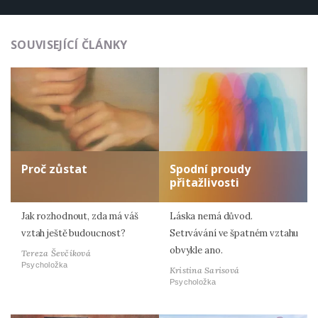
SOUVISEJÍCÍ ČLÁNKY
Proč zůstat
Spodní proudy
přitažlivosti
Jak rozhodnout, zda má váš
Láska nemá důvod.
vztah ještě budoucnost?
Setrvávání ve špatném vztahu
obvykle ano.
Tereza Ševčíková
Psycholožka
Kristina Sarisová
Psycholožka