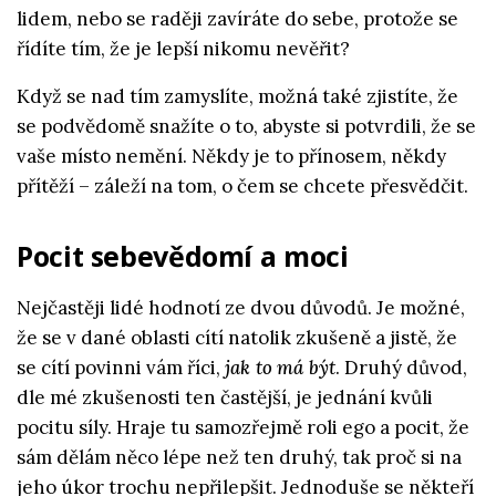
lidem, nebo se raději zavíráte do sebe, protože se
řídíte tím, že je lepší nikomu nevěřit?
Když se nad tím zamyslíte, možná také zjistíte, že
se podvědomě snažíte o to, abyste si potvrdili, že se
vaše místo nemění. Někdy je to přínosem, někdy
přítěží – záleží na tom, o čem se chcete přesvědčit.
Pocit sebevědomí a moci
Nejčastěji lidé hodnotí ze dvou důvodů. Je možné,
že se v dané oblasti cítí natolik zkušeně a jistě, že
se cítí povinni vám říci,
jak to má být
. Druhý důvod,
dle mé zkušenosti ten častější, je jednání kvůli
pocitu síly. Hraje tu samozřejmě roli ego a pocit, že
sám dělám něco lépe než ten druhý, tak proč si na
jeho úkor trochu nepřilepšit. Jednoduše se někteří