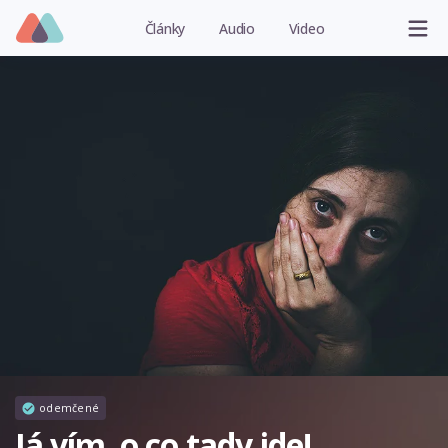
Články
Audio
Video
odemčené
Já vím, o co tady jde!