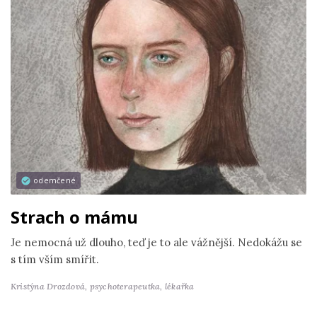
odemčené
Strach o mámu
Je nemocná už dlouho, teď je to ale vážnější. Nedokážu se
s tím vším smířit.
Kristýna Drozdová,
psychoterapeutka, lékařka