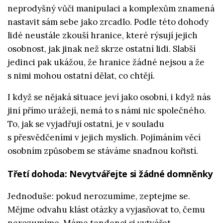
neprodyšný vůči manipulaci a komplexům znamená
nastavit sám sebe jako zrcadlo. Podle této dohody
lidé neustále zkouší hranice, které rýsují jejich
osobnost, jak jinak než skrze ostatní lidi. Slabší
jedinci pak ukážou, že hranice žádné nejsou a že
s nimi mohou ostatní dělat, co chtějí.
I když se nějaká situace jeví jako osobní, i když nás
jiní přímo urážejí, nemá to s námi nic společného.
To, jak se vyjadřují ostatní, je v souladu
s přesvědčeními v jejich myslích. Pojímáním věcí
osobním způsobem se stáváme snadnou kořistí.
Třetí dohoda: Nevytvářejte si žádné domněnky
Jednoduše: pokud nerozumíme, zeptejme se.
Mějme odvahu klást otázky a vyjasňovat to, čemu