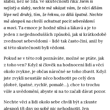
slabší, než se zdá. Ve skutečnosti říká:
Jsem si
nejistý a slabý, nechte mě ukázat vám, že věci dělám
lépe než druhý, tím, že řeknu, co dělá špatně. Nechte
mě alespoň na chvíli ochutnat pocit sebevědomí
a moci.
Ta emoce je hodně silná a lákavá a je to
jeden z nejjednodušších způsobů, jak si krátkodobě
zvednout sebevědomí – lidé tak často činí, aniž by
si této skutečnosti byli vědomi.
Pokud se v této roli poznáváte, možné se ptáte, jak
z toho ven? Když si člověk na hodnocení lidí a věcí
okolo zvykne, je občas náročné se toho zbavit. Když
jste zvyklí neustále něco hodnotit po celý den
(dobré, špatné, rychlé, pomalé…), chce to trochu
vůle a uvědomění, abyste si na to začali dávat pozor.
Nechte věci a lidi okolo sebe chvíli být a zkuste
alespoň tři dny po sobě nic nehodnotit. Jen