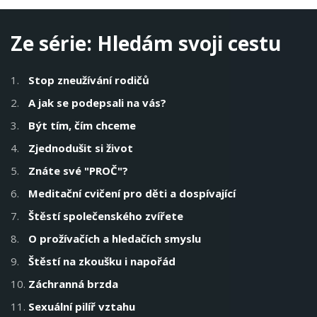
Ze série:
Hledám svoji cestu
1.
Stop zneužívání rodičů
2.
A jak se podepsali na vás?
3.
Být tím, čím chceme
4.
Zjednodušit si život
5.
Znáte své "PROČ"?
6.
Meditační cvičení pro děti a dospívající
7.
Štěstí společenského zvířete
8.
O prožívačích a hledačích smyslu
9.
Štěstí na zkoušku i napořád
10.
Záchranná brzda
11.
Sexuální pilíř vztahu