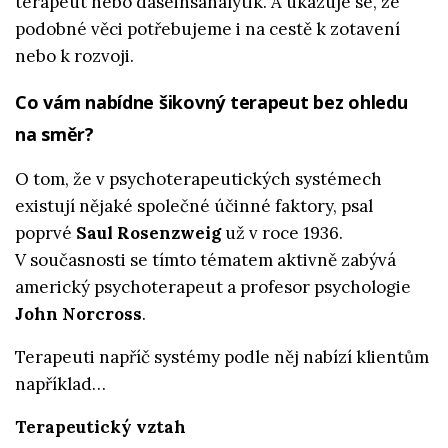
terapeut nebo daseinsanalytik. A ukazuje se, že
podobné věci potřebujeme i na cestě k zotavení
nebo k rozvoji.
Co vám nabídne šikovný terapeut bez ohledu
na směr?
O tom, že v psychoterapeutických systémech
existují nějaké společné účinné faktory, psal
poprvé
Saul Rosenzweig
už v roce 1936.
V současnosti se tímto tématem aktivně zabývá
americký psychoterapeut a profesor psychologie
John Norcross
.
Terapeuti napříč systémy podle něj nabízí klientům
například…
Terapeutický vztah