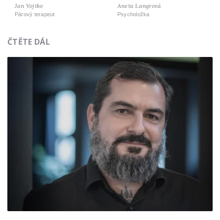
Jan Vojtko
Aneta Langrová
Párový terapeut
Psycholožka
ČTĚTE DÁL