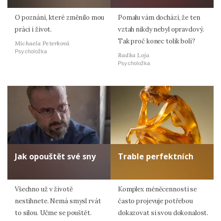
O poznání, které změnilo mou
Pomalu vám dochází, že ten
práci i život.
vztah nikdy nebyl opravdový.
Tak proč konec tolik bolí?
Michaela Peterková
Psycholožka
Radka Loja
Psycholožka
Jak opouštět své sny
Trable perfektních
Všechno už v životě
Komplex méněcennosti se
nestihnete. Nemá smysl rvát
často projevuje potřebou
to silou. Učme se pouštět.
dokazovat si svou dokonalost.