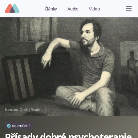
Články
Audio
Video
Ilustrace:
Ondřej Roubík
odemčené
Přísady dobré psychoterapie