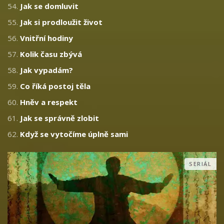
54.
Jak se domluvit
55.
Jak si prodloužit život
56.
Vnitřní hodiny
57.
Kolik času zbývá
58.
Jak vypadám?
59.
Co říká postoj těla
60.
Hněv a respekt
61.
Jak se správně zlobit
62.
Když se vytočíme úplně sami
SERIÁL