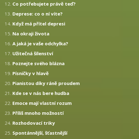
12.
Co potřebujete právě teď?
13.
Deprese: co o ní víte?
14.
Když má přítel depresi
15.
Na okraji života
16.
A jaká je vaše odchylka?
17.
Užitečná šílenství
18.
Poznejte svého blázna
19.
Písničky v hlavě
20.
Pianistou díky ráně proudem
21.
Kde se v nás bere hudba
22.
Emoce mají vlastní rozum
23.
Příliš mnoho možností
24.
Rozhodovací triky
25.
Spontánnější, šťastnější