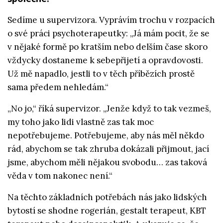
Sedíme u supervizora. Vyprávím trochu v rozpacích
o své práci psychoterapeutky:
„Já mám pocit, že se
v nějaké formě po kratším nebo delším čase skoro
vždycky dostaneme k sebepřijetí a opravdovosti.
Už mě napadlo, jestli to v těch příbězích prostě
sama předem nehledám.“
„No jo,“ říká supervizor. „Jenže když to tak vezmeš,
my toho jako lidi vlastně zas tak moc
nepotřebujeme. Potřebujeme, aby nás měl někdo
rád, abychom se tak zhruba dokázali přijmout, jací
jsme, abychom měli nějakou svobodu… zas taková
věda v tom nakonec není.“
Na těchto základních potřebách nás jako lidských
bytostí se shodne rogerián, gestalt terapeut, KBT