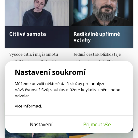
Citlivá samota
Radikálně upřímné
vztahy
Vysoce citliví mají samotu
Jediná cesta k blízkosti je
rádi. Přesto se někdy cítí
riskovat zranění, říká
nepříjemně osaměle.
v rozhovoru psycholog
Nastavení soukromí
Jan Benda.
Petra Prest
Můžeme povolit některé další služby pro analýzu
Psycholožka
Jan Benda
návštěvnosti? Svůj souhlas můžete kdykoliv změnit nebo
Jitka Cholastová
odvolat.
Více informací
.
Nastavení
Přijmout vše