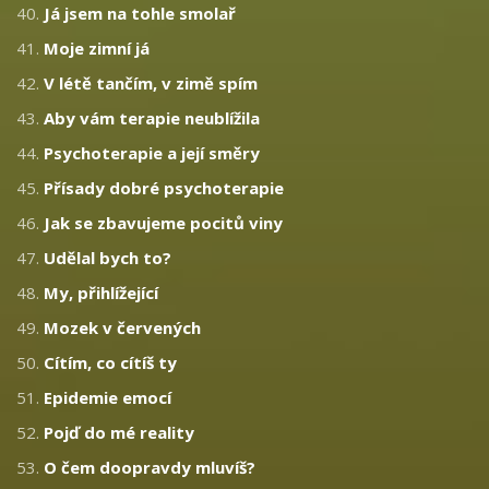
40.
Já jsem na tohle smolař
41.
Moje zimní já
42.
V létě tančím, v zimě spím
43.
Aby vám terapie neublížila
44.
Psychoterapie a její směry
45.
Přísady dobré psychoterapie
46.
Jak se zbavujeme pocitů viny
47.
Udělal bych to?
48.
My, přihlížející
49.
Mozek v červených
50.
Cítím, co cítíš ty
51.
Epidemie emocí
52.
Pojď do mé reality
53.
O čem doopravdy mluvíš?