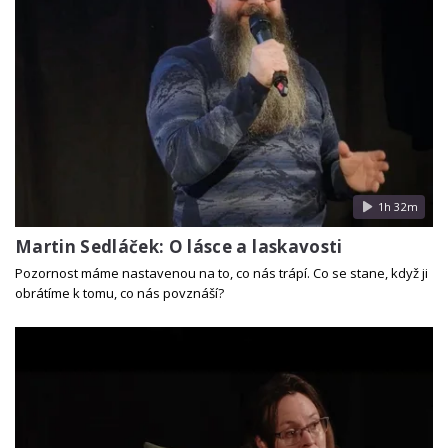
1h 32m
Martin Sedláček: O lásce a laskavosti
Pozornost máme nastavenou na to, co nás trápí. Co se stane, když ji
obrátíme k tomu, co nás povznáší?