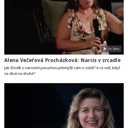
1h 58m
Alena Večeřová Procházková: Narcis v zrcadle
Jak člověk s narcistní poruchou přemýšlí sám o sobě? A co vidí, když
se dívá na druhé?