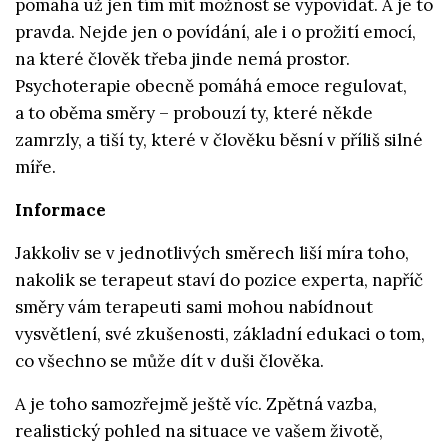
pomáhá už jen tím mít možnost se vypovídat. A je to
pravda. Nejde jen o povídání, ale i o prožití emocí,
na které člověk třeba jinde nemá prostor.
Psychoterapie obecně pomáhá emoce regulovat,
a to oběma směry – probouzí ty, které někde
zamrzly, a tiší ty, které v člověku běsní v příliš silné
míře.
Informace
Jakkoliv se v jednotlivých směrech liší míra toho,
nakolik se terapeut staví do pozice experta, napříč
směry vám terapeuti sami mohou nabídnout
vysvětlení, své zkušenosti, základní edukaci o tom,
co všechno se může dít v duši člověka.
A je toho samozřejmě ještě víc. Zpětná vazba,
realistický pohled na situace ve vašem životě,