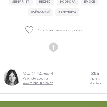
SEBEPŘIJETÍ
BEZPEČÍ
PODPORA
EMOCE
Zadáním e-mailu souhlasíte se zpracováním osobních
údajů.
UVĚDOMĚNÍ
ASERTIVITA
Přidat k oblíbeným a doporučit
Nela G. Wurmová
205
Psychoterapeutka
článků
www.terapeuti-brno.cz
od autora