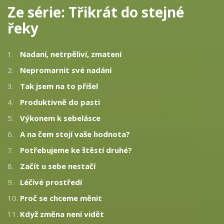
Ze série:
Třikrát do stejné
řeky
1.
Nadaní, netrpěliví, zmatení
2.
Nepromarnit své nadání
3.
Tak jsem na to přišel
4.
Produktivně do pasti
5.
Výkonem k sebelásce
6.
A na čem stojí vaše hodnota?
7.
Potřebujeme ke štěstí druhé?
8.
Začít u sebe nestačí
9.
Léčivé prostředí
10.
Proč se chceme měnit
11.
Když změna není vidět