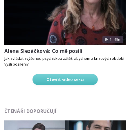
1h 48m
Alena Slezáčková: Co mě posílí
Jak zvládat zvýšenou psychickou zátěž, abychom z krizových období
vyšli posíleni?
Otevřít video sekci
ČTENÁŘI DOPORUČUJÍ