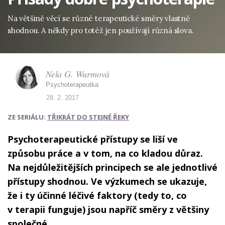
Na většině věcí se různé terapeutické směry vlastně
shodnou. A někdy pro totéž jen používají různá slova.
Nela G. Wurmová
Psychoterapeutka
28. 2. 2017
ZE SERIÁLU:
TŘIKRÁT DO STEJNÉ ŘEKY
Psychoterapeutické přístupy se liší ve
způsobu práce a v tom, na co kladou důraz.
Na nejdůležitějších principech se ale jednotlivé
přístupy shodnou. Ve výzkumech se ukazuje,
že i ty účinné léčivé faktory (tedy to, co
v terapii funguje) jsou napříč směry z většiny
společné.