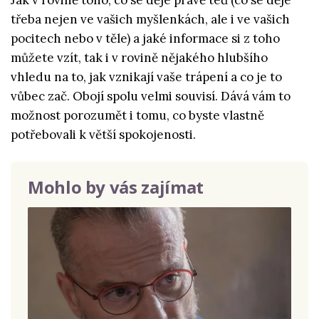
Jak v rovině toho, co se děje právě teď (co se děje
třeba nejen ve vašich myšlenkách, ale i ve vašich
pocitech nebo v těle) a jaké informace si z toho
můžete vzít, tak i v rovině nějakého hlubšího
vhledu na to, jak vznikají vaše trápení a co je to
vůbec zač. Obojí spolu velmi souvisí. Dává vám to
možnost porozumět i tomu, co byste vlastně
potřebovali k větší spokojenosti.
Mohlo by vás zajímat