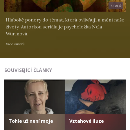
62 dílů
Hluboké ponory do témat, která ovlivňují a mění naše
životy. Autorkou seriálu je psycholožka Nela
Wurmová.
Více autorů
SOUVISEJÍCÍ ČLÁNKY
Tohle už není moje
Vztahové iluze