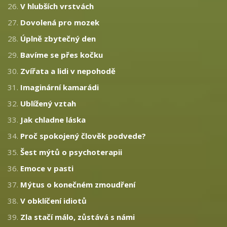
26.
V hlubších vrstvách
27.
Dovolená pro mozek
28.
Úplně zbytečný den
29.
Bavíme se přes kočku
30.
Zvířata a lidi v nepohodě
31.
Imaginární kamarádi
32.
Ublížený vztah
33.
Jak chladne láska
34.
Proč spokojený člověk podvede?
35.
Šest mýtů o psychoterapii
36.
Emoce v pasti
37.
Mýtus o konečném zmoudření
38.
V obklíčení idiotů
39.
Zla stačí málo, zůstává s námi